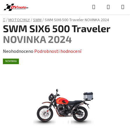
Přejít
Hledat
NÁKUPN
na
KOŠÍK
obsah
Domů
/
MOTOCYKLY
/
SWM
/
SWM SIX6 500 Traveler
NOVINKA 2024
SWM SIX6 500 Traveler
NOVINKA 2024
Průměrné
Neohodnoceno
Podrobnosti hodnocení
hodnocení
NOVINKA
produktu
je
0,0
z
5
hvězdiček.