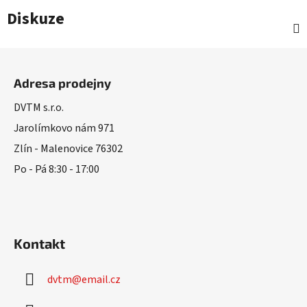
Diskuze
Z
á
Adresa prodejny
p
a
DVTM s.r.o.
t
Jarolímkovo nám 971
í
Zlín - Malenovice 76302
Po - Pá 8:30 - 17:00
Kontakt
dvtm
@
email.cz