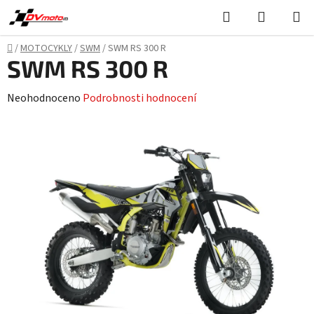
Přejít
Hledat
NÁKUPN
na
KOŠÍK
obsah
Domů
/
MOTOCYKLY
/
SWM
/
SWM RS 300 R
SWM RS 300 R
Průměrné
Neohodnoceno
Podrobnosti hodnocení
hodnocení
produktu
je
0,0
z
5
hvězdiček.