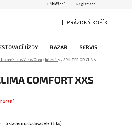
Přihlášení
Registrace
PRÁZDNÝ KOŠÍK
NÁKUPNÍ
KOŠÍK
STOVACÍ JÍZDY
BAZAR
SERVIS
Kontakt
y Nolan/X-Lite/Yohe/Grex
/
Interiéry
/
SP.INTERIOR.CLIMA
.CLIMA COMFORT XXS
nocení
Skladem u dodavatele
(
1 ks
)