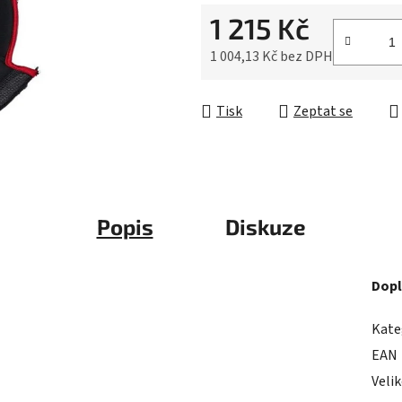
0,0
1 215 Kč
z
5
1 004,13 Kč bez DPH
hvězdiček.
Měrná cena:
Tisk
Zeptat se
Popis
Diskuze
Dopl
Kate
EAN
Veli