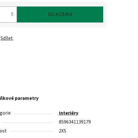
DO KOŠÍKU
Sdílet
ňkové parametry
gorie
Interiéry
8596341139179
kost
2XS