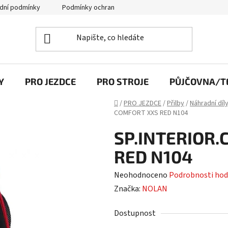
dní podmínky
Podmínky ochrany osobních údajů
Y
PRO JEZDCE
PRO STROJE
PŮJČOVNA/TE
Domů
/
PRO JEZDCE
/
Přilby
/
Náhradní díl
COMFORT XXS RED N104
SP.INTERIOR
RED N104
Průměrné
Neohodnoceno
Podrobnosti hod
hodnocení
Značka:
NOLAN
produktu
Dostupnost
je