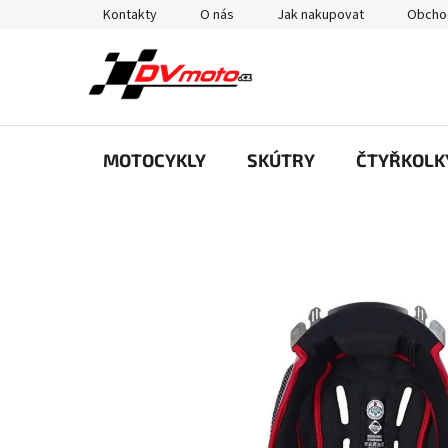
Přejít
Kontakty
O nás
Jak nakupovat
Obcho
na
obsah
MOTOCYKLY
SKÚTRY
ČTYŘKOLK