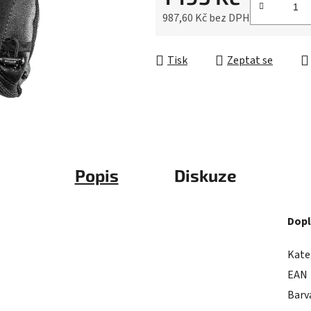
5
987,60 Kč bez DPH
hvězdiček.
Měrná cena:
Tisk
Zeptat se
Popis
Diskuze
Dopl
Kate
EAN
Barv