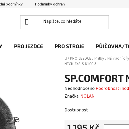
dní podmínky
Podmínky ochrany osobních údajů
Y
PRO JEZDCE
PRO STROJE
PŮJČOVNA/TE
Domů
/
PRO JEZDCE
/
Přilby
/
Náhradní díl
NECK.2XS-S N100-5
SP.COMFORT 
Průměrné
Neohodnoceno
Podrobnosti hod
hodnocení
Značka:
NOLAN
produktu
Dostupnost
je
0,0
1 195 Kč
z