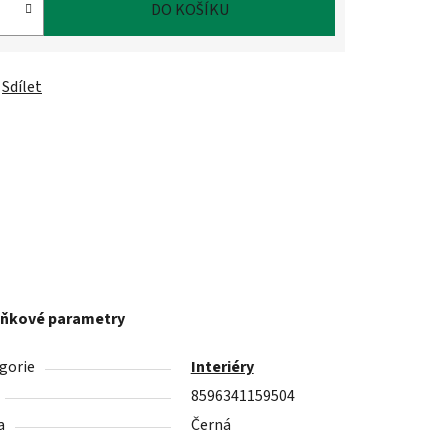
DO KOŠÍKU
Sdílet
ňkové parametry
gorie
Interiéry
8596341159504
a
Černá