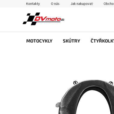
Přejít
Kontakty
O nás
Jak nakupovat
Obcho
na
obsah
MOTOCYKLY
SKÚTRY
ČTYŘKOLK