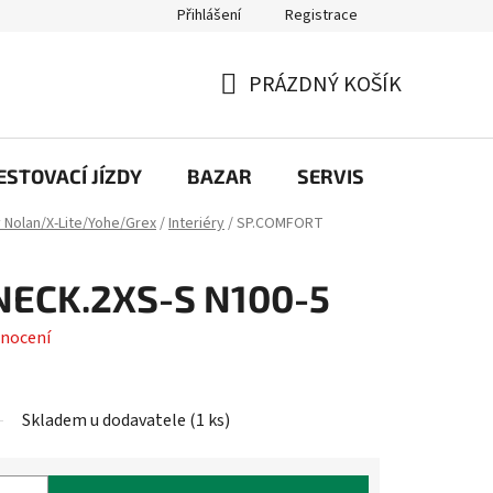
Přihlášení
Registrace
PRÁZDNÝ KOŠÍK
NÁKUPNÍ
KOŠÍK
STOVACÍ JÍZDY
BAZAR
SERVIS
Kontakt
y Nolan/X-Lite/Yohe/Grex
/
Interiéry
/
SP.COMFORT
NECK.2XS-S N100-5
nocení
Skladem u dodavatele
(
1 ks
)