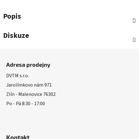
Popis
Diskuze
Z
á
Adresa prodejny
p
a
DVTM s.r.o.
t
Jarolímkovo nám 971
í
Zlín - Malenovice 76302
Po - Pá 8:30 - 17:00
Kontakt