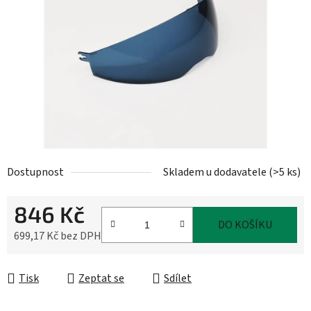
5
hvězdiček.
Dostupnost
Skladem u dodavatele
(
>5 ks
)
846 Kč
DO KOŠÍKU
699,17 Kč bez DPH
Měrná cena:
Tisk
Zeptat se
Sdílet