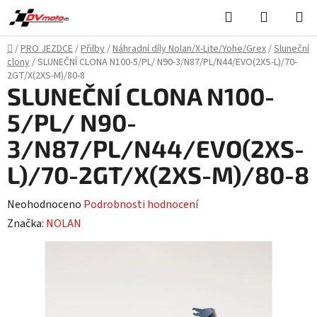
Přejít
Hledat
NÁKUPN
na
KOŠÍK
obsah
Domů
/
PRO JEZDCE
/
Přilby
/
Náhradní díly Nolan/X-Lite/Yohe/Grex
/
Sluneční
clony
/
SLUNEČNÍ CLONA N100-5/PL/ N90-3/N87/PL/N44/EVO(2XS-L)/70-
2GT/X(2XS-M)/80-8
SLUNEČNÍ CLONA N100-
5/PL/ N90-
3/N87/PL/N44/EVO(2XS-
L)/70-2GT/X(2XS-M)/80-8
Průměrné
Neohodnoceno
Podrobnosti hodnocení
hodnocení
Značka:
NOLAN
produktu
je
0,0
z