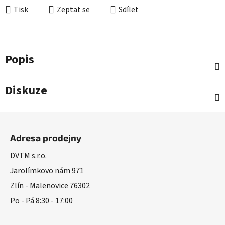
Tisk
Zeptat se
Sdílet
Popis
Diskuze
Z
á
Adresa prodejny
p
a
DVTM s.r.o.
t
Jarolímkovo nám 971
í
Zlín - Malenovice 76302
Po - Pá 8:30 - 17:00