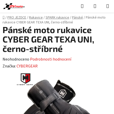
Přejít
Hledat
NÁKUPN
na
KOŠÍK
obsah
Domů
/
PRO JEZDCE
/
Rukavice
/
SPARK rukavice
/
Pánské
/
Pánské moto
rukavice CYBER GEAR TEXA UNI, černo-stříbrné
Pánské moto rukavice
CYBER GEAR TEXA UNI,
černo-stříbrné
Průměrné
Neohodnoceno
Podrobnosti hodnocení
hodnocení
Značka:
CYBERGEAR
produktu
je
0,0
z
5
hvězdiček.