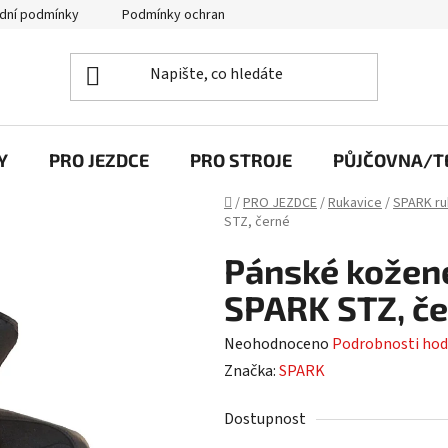
dní podmínky
Podmínky ochrany osobních údajů
Y
PRO JEZDCE
PRO STROJE
PŮJČOVNA/TE
Domů
/
PRO JEZDCE
/
Rukavice
/
SPARK ru
STZ, černé
Pánské kožen
SPARK STZ, č
Průměrné
Neohodnoceno
Podrobnosti hod
hodnocení
Značka:
SPARK
produktu
Dostupnost
je