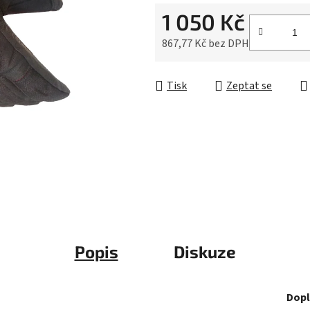
0,0
1 050 Kč
z
5
867,77 Kč bez DPH
hvězdiček.
Měrná cena:
Tisk
Zeptat se
Popis
Diskuze
Dopl