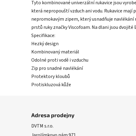
Tyto kombinované univerzální rukavice jsou vyroben
která nepropouští vzduch ani vodu. Rukavice mají p
nepromokavým zipem, který usnadňuje navlékání ru
prstů ruky značky Viscofoam. Na dlani jsou dvojité 
Specifikace:
Hezký design
Kombinovaný materiál
Odolné proti vodě i vzduchu
Zip pro snadné navlékání
Protektory kloubů
Protiskluzová kůže
Z
á
Adresa prodejny
p
DVTM s.r.o.
a
Jarolímkovo nám 971