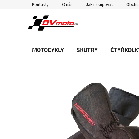
Přejít
Kontakty
O nás
Jak nakupovat
Obcho
na
obsah
MOTOCYKLY
SKÚTRY
ČTYŘKOLK