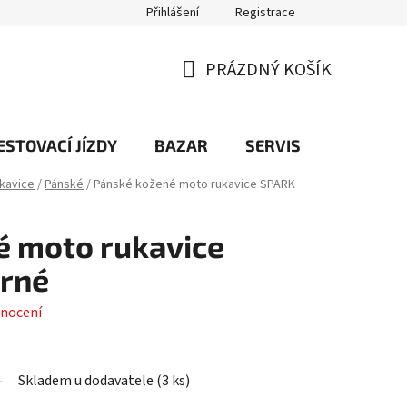
Přihlášení
Registrace
PRÁZDNÝ KOŠÍK
NÁKUPNÍ
KOŠÍK
STOVACÍ JÍZDY
BAZAR
SERVIS
Kontakt
kavice
/
Pánské
/
Pánské kožené moto rukavice SPARK
é moto rukavice
erné
nocení
Skladem u dodavatele
(
3 ks
)