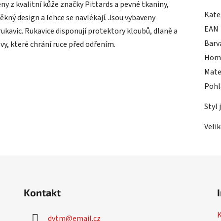
y z kvalitní kůže značky Pittards a pevné tkaniny,
Kate
ěkný design a lehce se navlékají. Jsou vybaveny
EAN
kavic. Rukavice disponují protektory kloubů, dlaně a
Barv
švy, které chrání ruce před odřením.
Hom
Mate
Pohl
Styl 
Veli
Kontakt
dvtm
@
email.cz