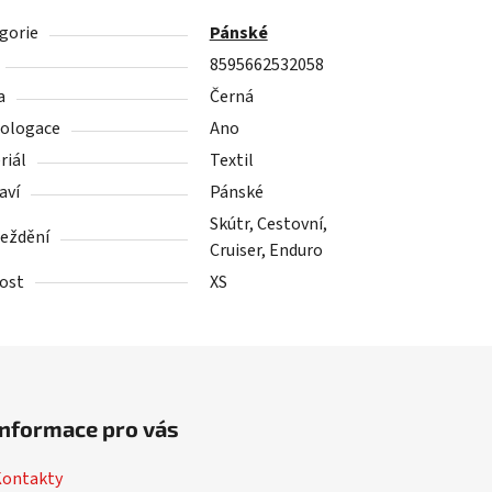
gorie
Pánské
8595662532058
a
Černá
ologace
Ano
riál
Textil
aví
Pánské
Skútr, Cestovní,
ježdění
Cruiser, Enduro
kost
XS
Informace pro vás
Kontakty