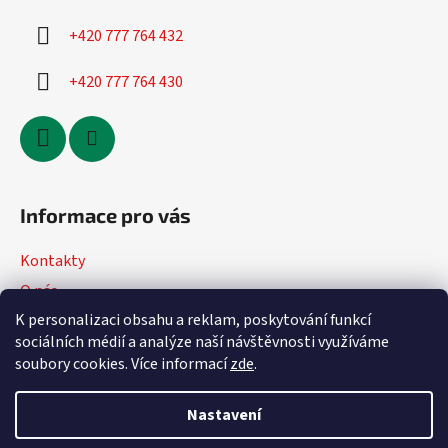
+420 777 764 432
+420 777 764 430
Informace pro vás
Kontakty
O nás
K personalizaci obsahu a reklam, poskytování funkcí
Jak nakupovat
sociálních médií a analýze naší návštěvnosti využíváme
Obchodní podmínky
soubory cookies. Více informací
zde
.
Podmínky ochrany osobních údajů
Nastavení