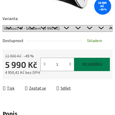
11 900
KČ
–49 %
Varianta:
Dostupnost
Skladem
11 900 Kč
–49 %
5 990 Kč
DO KOŠÍKU
4 950,41 Kč bez DPH
Měrná cena:
Tisk
Zeptat se
Sdílet
Popis