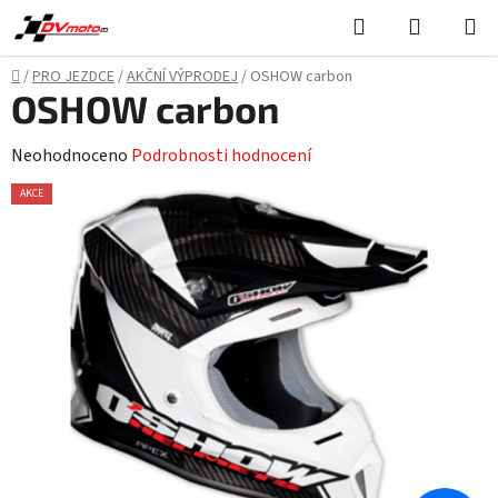
Přejít
Hledat
NÁKUPN
na
KOŠÍK
obsah
Domů
/
PRO JEZDCE
/
AKČNÍ VÝPRODEJ
/
OSHOW carbon
OSHOW carbon
Průměrné
Neohodnoceno
Podrobnosti hodnocení
hodnocení
AKCE
produktu
je
0,0
z
5
hvězdiček.