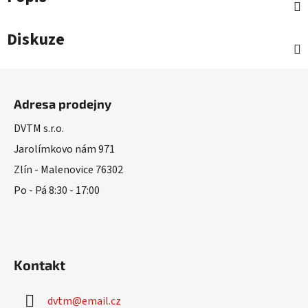
Diskuze
Z
á
Adresa prodejny
p
a
DVTM s.r.o.
t
Jarolímkovo nám 971
í
Zlín - Malenovice 76302
Po - Pá 8:30 - 17:00
Kontakt
dvtm
@
email.cz