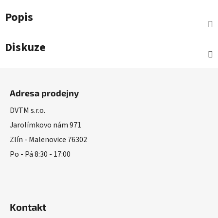
Popis
Diskuze
Z
á
Adresa prodejny
p
a
DVTM s.r.o.
t
Jarolímkovo nám 971
í
Zlín - Malenovice 76302
Po - Pá 8:30 - 17:00
Kontakt