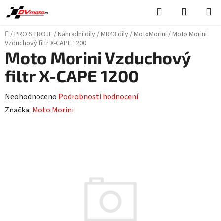
Přejít
Hledat
NÁKUPN
na
KOŠÍK
obsah
Domů
/
PRO STROJE
/
Náhradní díly
/
MR43 díly
/
MotoMorini
/
Moto Morini
Vzduchový filtr X-CAPE 1200
Moto Morini Vzduchový
filtr X-CAPE 1200
Průměrné
Neohodnoceno
Podrobnosti hodnocení
hodnocení
Značka:
Moto Morini
produktu
je
0,0
z
5
hvězdiček.