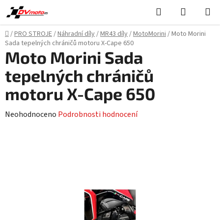
Přejít
Hledat
NÁKUPN
na
KOŠÍK
obsah
Domů
/
PRO STROJE
/
Náhradní díly
/
MR43 díly
/
MotoMorini
/
Moto Morini
Sada tepelných chráničů motoru X-Cape 650
Moto Morini Sada
tepelných chráničů
motoru X-Cape 650
Průměrné
Neohodnoceno
Podrobnosti hodnocení
hodnocení
produktu
je
0,0
z
5
hvězdiček.