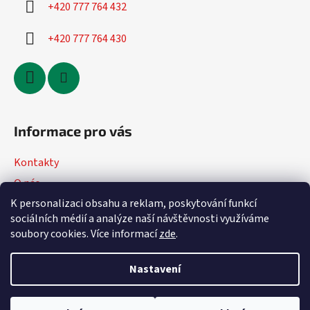
+420 777 764 432
+420 777 764 430
Informace pro vás
Kontakty
O nás
K personalizaci obsahu a reklam, poskytování funkcí
Jak nakupovat
sociálních médií a analýze naší návštěvnosti využíváme
Obchodní podmínky
soubory cookies. Více informací
zde
.
Podmínky ochrany osobních údajů
Nastavení
Vytvořil Shoptet