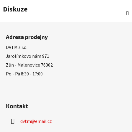
Diskuze
Z
á
Adresa prodejny
p
a
DVTM s.r.o.
t
Jarolímkovo nám 971
í
Zlín - Malenovice 76302
Po - Pá 8:30 - 17:00
Kontakt
dvtm
@
email.cz