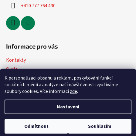
+420 777 764 430
Informace pro vás
Kontakty
O nás
K personalizaci obsahu a reklam, poskytování funkcí
Jak nakupovat
sociálních médií a analýze naší návštěvnosti využíváme
Obchodní podmínky
soubory cookies. Více informací
zde
.
Podmínky ochrany osobních údajů
Nastavení
Vytvořil Shoptet
Odmítnout
Souhlasím
Copyright 2026
DVmoto
. Všechna práva vyhrazena.
Upravit
nastavení cookies