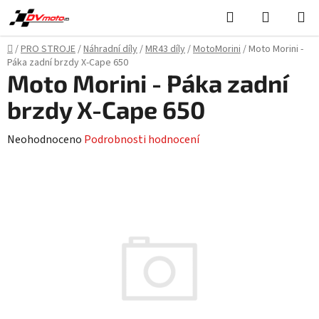
Přejít
Hledat
NÁKUPN
na
KOŠÍK
obsah
Domů
/
PRO STROJE
/
Náhradní díly
/
MR43 díly
/
MotoMorini
/
Moto Morini -
Páka zadní brzdy X-Cape 650
Moto Morini - Páka zadní
brzdy X-Cape 650
Průměrné
Neohodnoceno
Podrobnosti hodnocení
hodnocení
produktu
je
0,0
z
5
hvězdiček.