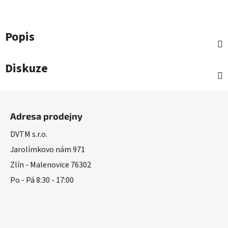
Popis
Diskuze
Z
á
Adresa prodejny
p
a
DVTM s.r.o.
t
Jarolímkovo nám 971
í
Zlín - Malenovice 76302
Po - Pá 8:30 - 17:00