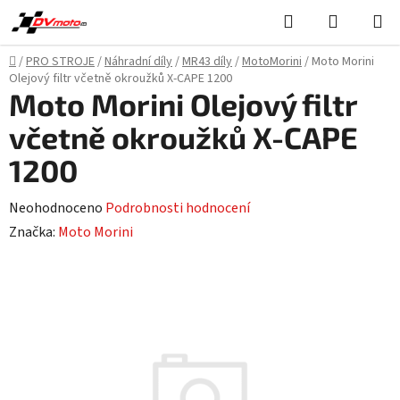
Přejít
Hledat
NÁKUPN
na
KOŠÍK
obsah
Domů
/
PRO STROJE
/
Náhradní díly
/
MR43 díly
/
MotoMorini
/
Moto Morini
Olejový filtr včetně okroužků X-CAPE 1200
Moto Morini Olejový filtr
včetně okroužků X-CAPE
1200
Průměrné
Neohodnoceno
Podrobnosti hodnocení
hodnocení
Značka:
Moto Morini
produktu
je
0,0
z
5
hvězdiček.