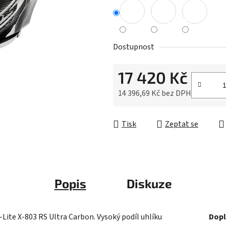
0,0
z
5
hvězdiček.
Dostupnost
17 420 Kč
14 396,69 Kč bez DPH
Měrná cena:
Tisk
Zeptat se
Popis
Diskuze
Lite X-803 RS Ultra Carbon. Vysoký podíl uhlíku
Dopl