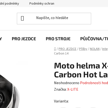
dní podmínky
Podmínky ochrany osobních údajů
Y
PRO JEZDCE
PRO STROJE
PŮJČOVNA/TE
Domů
/
PRO JEZDCE
/
Přilby
/
NOLAN
/
Inte
Carbon 14
Moto helma X-
Carbon Hot La
Průměrné
Neohodnoceno
Podrobnosti hod
hodnocení
Značka:
X-LITE
produktu
Varianta:
je