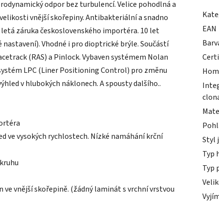
aerodynamický odpor bez turbulencí. Velice pohodlná a
Kate
velikosti vnější skořepiny. Antibakteriální a snadno
EAN
ti letá záruka československého importéra. 10 let
Barv
é nastavení). Vhodné i pro dioptrické brýle. Součástí
acetrack (RAS) a Pinlock. Vybaven systémem Nolan
Cert
ystém LPC (Liner Positioning Control) pro změnu
Hom
hled v hlubokých náklonech. A spousty dalšího..
Inte
clon
Mate
ortéra
Pohl
ed ve vysokých rychlostech. Nízké namáhání krční
Styl 
Typ 
okruhu
Typ 
Veli
ve vnější skořepině. (žádný laminát s vrchní vrstvou
Vyjím