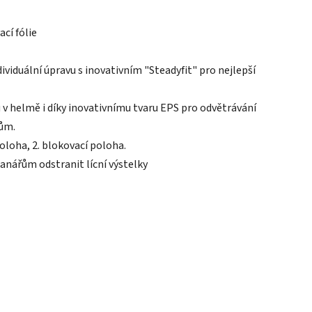
cí fólie
dividuální úpravu s inovativním "Steadyfit" pro nejlepší
u v helmě i díky inovativnímu tvaru EPS pro odvětrávání
ům.
poloha, 2. blokovací poloha.
ářům odstranit lícní výstelky