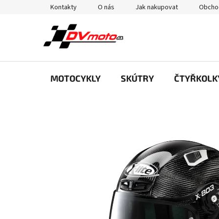
Přejít
Kontakty
O nás
Jak nakupovat
Obcho
na
obsah
MOTOCYKLY
SKÚTRY
ČTYŘKOLK