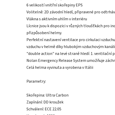
6 velikostí vnitřní skořepiny EPS
Volitelně: 2D závodní hledí, připravené pro odtrháva
Vlákna s aktivním uhlím v interiéru
Lícnice jsou k dispozici v různých tloušťkách pro in
přizpůsobení helmy.
Perfektní nastavení ventilace pro cirkulaci vzduch
vzduchu v helmě díky hlubokým vzduchovým kanál
"double action" na levé straně hledí: 1. ventilační 
Nolan Emergency Release System umožňuje záchran
Celá helma vyvinuta a vyrobena v Itálii
Parametry:
Skořepina: Ultra Carbon
Zapínání: DD kroužek
Schválení: ECE 22.05