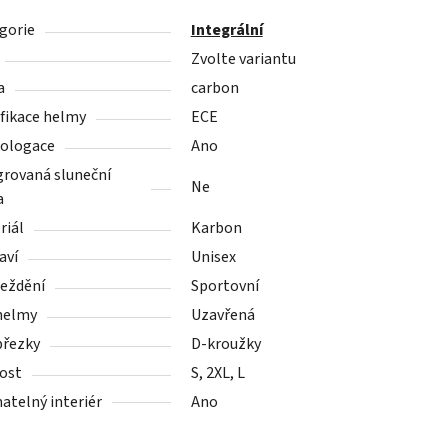
gorie
Integrální
Zvolte variantu
a
carbon
ifikace helmy
ECE
ologace
Ano
grovaná sluneční
Ne
a
riál
Karbon
aví
Unisex
ježdění
Sportovní
helmy
Uzavřená
přezky
D-kroužky
kost
S, 2XL, L
atelný interiér
Ano