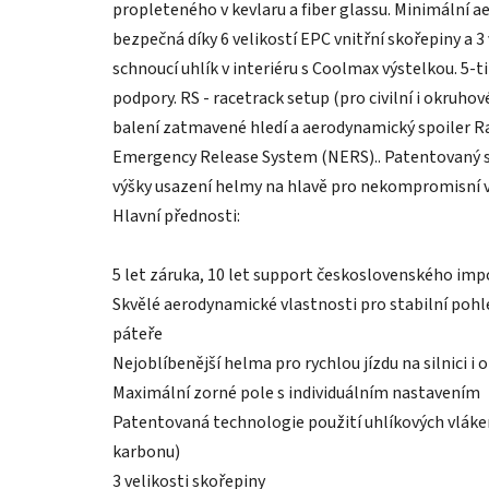
propleteného v kevlaru a fiber glassu. Minimální 
bezpečná díky 6 velikostí EPC vnitřní skořepiny a 3 
schnoucí uhlík v interiéru s Coolmax výstelkou. 5-
podpory. RS - racetrack setup (pro civilní i okruhov
balení zatmavené hledí a aerodynamický spoiler R
Emergency Release System (NERS).. Patentovaný s
výšky usazení helmy na hlavě pro nekompromisní vý
Hlavní přednosti:
5 let záruka, 10 let support československého imp
Skvělé aerodynamické vlastnosti pro stabilní pohl
páteře
Nejoblíbenější helma pro rychlou jízdu na silnici i 
Maximální zorné pole s individuálním nastavením
Patentovaná technologie použití uhlíkových vláken 
karbonu)
3 velikosti skořepiny