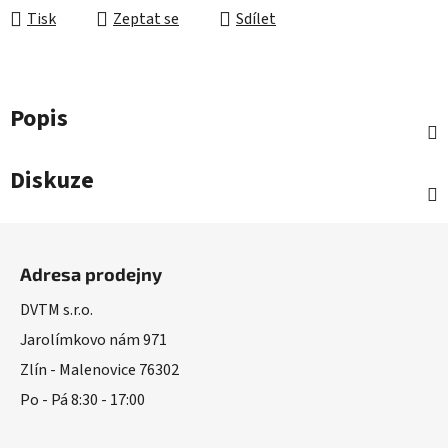
Tisk
Zeptat se
Sdílet
Popis
Diskuze
Z
á
Adresa prodejny
p
a
DVTM s.r.o.
t
Jarolímkovo nám 971
í
Zlín - Malenovice 76302
Po - Pá 8:30 - 17:00