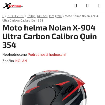
Přejít
Hledat
NÁKUPN
na
KOŠÍK
obsah
Domů
/
PRO JEZDCE
/
Přilby
/
NOLAN
/
Integrální
/
Moto helma Nolan X-904
Ultra Carbon Calibro Quin 354
Moto helma Nolan X-904
Ultra Carbon Calibro Quin
354
Průměrné
Neohodnoceno
Podrobnosti hodnocení
hodnocení
Značka:
NOLAN
produktu
je
0,0
z
5
hvězdiček.