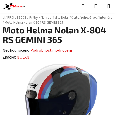
Přejít
Hledat
NÁKUPN
na
KOŠÍK
obsah
Domů
/
PRO JEZDCE
/
Přilby
/
Náhradní díly Nolan/X-Lite/Yohe/Grex
/
Interiéry
/
Moto Helma Nolan X-804 RS GEMINI 365
Moto Helma Nolan X-804
RS GEMINI 365
Průměrné
Neohodnoceno
Podrobnosti hodnocení
hodnocení
Značka:
NOLAN
produktu
je
0,0
z
5
hvězdiček.