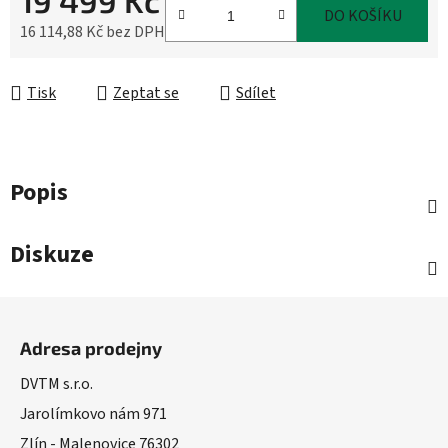
19 499 Kč
DO KOŠÍKU
16 114,88 Kč bez DPH
Měrná cena:
Tisk
Zeptat se
Sdílet
Popis
Diskuze
Z
á
Adresa prodejny
p
a
DVTM s.r.o.
t
Jarolímkovo nám 971
í
Zlín - Malenovice 76302