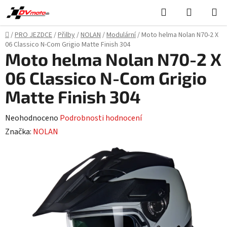
Přejít
Hledat
NÁKUPN
na
KOŠÍK
obsah
Domů
/
PRO JEZDCE
/
Přilby
/
NOLAN
/
Modulární
/
Moto helma Nolan N70-2 X
06 Classico N-Com Grigio Matte Finish 304
Moto helma Nolan N70-2 X
06 Classico N-Com Grigio
Matte Finish 304
Průměrné
Neohodnoceno
Podrobnosti hodnocení
hodnocení
Značka:
NOLAN
produktu
je
0,0
z
5
hvězdiček.