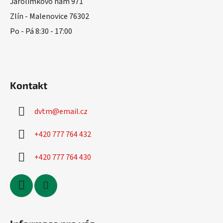
t
Jarolímkovo nám 971
í
Zlín - Malenovice 76302
Po - Pá 8:30 - 17:00
Kontakt
dvtm
@
email.cz
+420 777 764 432
+420 777 764 430