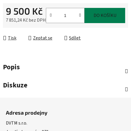
9 500 Kč
DO KOŠÍKU
7 851,24 Kč bez DPH
Měrná cena:
Tisk
Zeptat se
Sdílet
Popis
Diskuze
Z
á
Adresa prodejny
p
a
DVTM s.r.o.