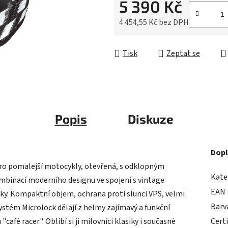
5 390 Kč
z
5
4 454,55 Kč bez DPH
hvězdiček.
Měrná cena:
Tisk
Zeptat se
Popis
Diskuze
Dopl
pro pomalejší motocykly, otevřená, s odklopným
Kate
mbinací moderního designu ve spojení s vintage
EAN
fiky. Kompaktní objem, ochrana proti slunci VPS, velmi
Barv
ystém Microlock dělají z helmy zajímavý a funkční
fé racer". Oblíbí si ji milovníci klasiky i současné
Cert