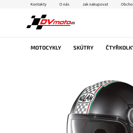
Přejít
Kontakty
O nás
Jak nakupovat
Obcho
na
obsah
MOTOCYKLY
SKÚTRY
ČTYŘKOLK