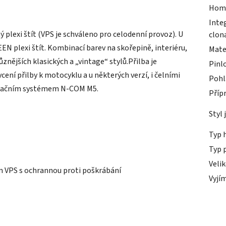
Hom
Inte
 plexi štít (VPS je schváleno pro celodenní provoz). U
clon
EN plexi štít. Kombinací barev na skořepině, interiéru,
Mate
ůznějších klasických a „vintage“ stylů.Přilba je
Pinl
í přilby k motocyklu a u některých verzí, i čelními
Pohl
ikačním systémem N-COM M5.
Příp
Styl 
Typ 
Typ 
Veli
m VPS s ochrannou proti poškrábání
Vyjím