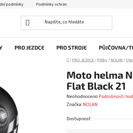
dní podmínky
Podmínky ochrany osobních údajů
Y
PRO JEZDCE
PRO STROJE
PŮJČOVNA/TE
Domů
/
PRO JEZDCE
/
Přilby
/
NOLAN
/
Ote
Moto helma No
Flat Black 21
Průměrné
Neohodnoceno
Podrobnosti hod
hodnocení
Značka:
NOLAN
produktu
Dostupnost
je
0,0