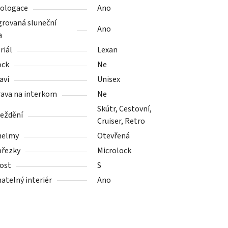
ologace
Ano
grovaná sluneční
Ano
a
riál
Lexan
ock
Ne
aví
Unisex
rava na interkom
Ne
Skútr, Cestovní,
ježdění
Cruiser, Retro
helmy
Otevřená
přezky
Microlock
kost
S
atelný interiér
Ano