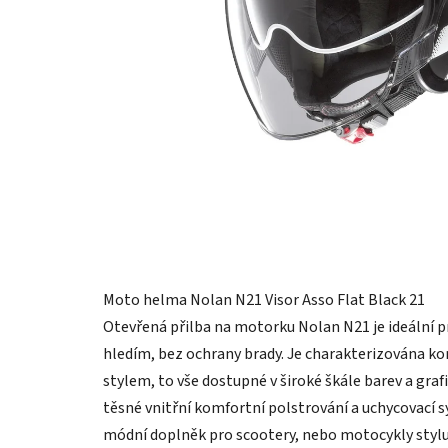
Moto helma Nolan N21 Visor Asso Flat Black 21
Otevřená přilba na motorku Nolan N21 je ideální 
hledím, bez ochrany brady. Je charakterizována ko
stylem, to vše dostupné v široké škále barev a gra
těsné vnitřní komfortní polstrování a uchycovací s
módní doplněk pro scootery, nebo motocykly stylu "ca