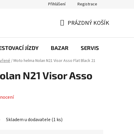
Přihlášení
Registrace
PRÁZDNÝ KOŠÍK
NÁKUPNÍ
KOŠÍK
STOVACÍ JÍZDY
BAZAR
SERVIS
Kontakt
vřené
/
Moto helma Nolan N21 Visor Asso Flat Black 21
lan N21 Visor Asso
nocení
Skladem u dodavatele
(
1 ks
)