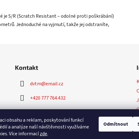
é je S/R (Scratch Resistant – odolné proti poškrábání)
etrů. Jednoduché na vyjmutí, takže jej odstraníte,
Kontakt
dvtm
@
email.cz
O
+420 777 764 432
J
+420 777 764 430
P
aci obsahu a reklam, poskytování funkcí
Odmítnout
édií a analýze naší návštěvnosti využíváme
ies. Více informací
zde
.