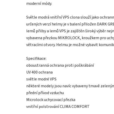
moderní módy.
Světle modrá vnitřní VPS clona slouží jako ochranný
určených verzí helmy je v balení přiložen DARK GRE
lemů přilby a lemů VPS je zajištěn široký výběr nejr
vybavena přezkou MIKROLOCK, kroužkem pro uchycen
větracími otvory. Helmu je možné vybavit komun
Specifikace:
oboustranná ochrana proti poškrábání
UV 400 ochrana
světle modré VPS
některé modely jsou navíc vybaveny tmavě zelený
přední přívod vzduchu
Microlock uchycovací přezka
vnitřní polstrování CLIMA COMFORT