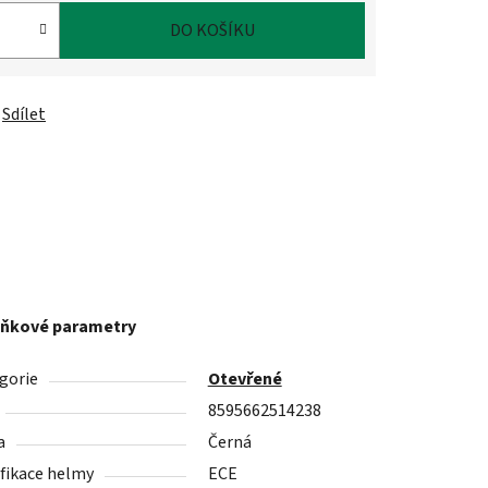
DO KOŠÍKU
Sdílet
ňkové parametry
gorie
Otevřené
8595662514238
a
Černá
ifikace helmy
ECE