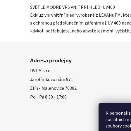
SVĚTLE MODRÉ VPS VNITŘNÍ HLEDÍ UV400
Exkluzivní vnitřní hledí vyrobené z LEXANuTM, kter
s ochranou před slunečním zářením až UV 400 nanom
kdykoli potřebujete, nebo abyste jej mohli vyčistit.
Z
á
Adresa prodejny
p
DVTM s.r.o.
a
Jarolímkovo nám 971
t
í
Zlín - Malenovice 76302
Po - Pá 8:30 - 17:00
K personaliz
sociálních m
soubory cook