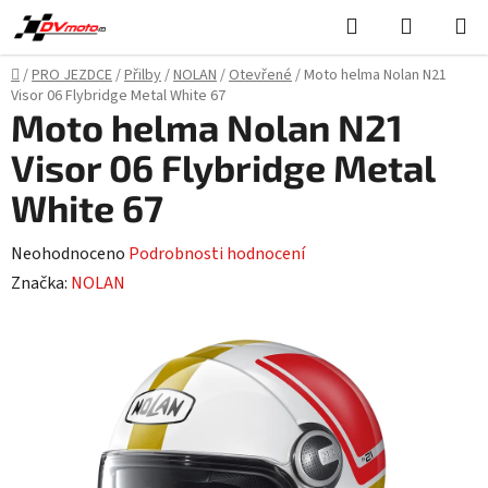
Přejít
Hledat
NÁKUPN
na
KOŠÍK
obsah
Domů
/
PRO JEZDCE
/
Přilby
/
NOLAN
/
Otevřené
/
Moto helma Nolan N21
Visor 06 Flybridge Metal White 67
Moto helma Nolan N21
Visor 06 Flybridge Metal
White 67
Průměrné
Neohodnoceno
Podrobnosti hodnocení
hodnocení
Značka:
NOLAN
produktu
je
0,0
z
5
hvězdiček.