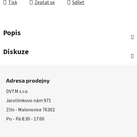
Tisk
Zeptat se
Sdílet
Popis
Diskuze
Z
á
Adresa prodejny
p
a
DVTM s.r.o.
t
Jarolímkovo nám 971
í
Zlín - Malenovice 76302
Po - Pá 8:30 - 17:00