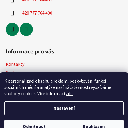
+420 777 764 432
+420 777 764 430
Informace pro vás
Kontakty
O nás
K personalizaci obsahu a reklam, poskytování funkcí
Jak nakupovat
sociálních médií a analýze naší návštěvnosti využíváme
Obchodní podmínky
soubory cookies. Více informací
zde
.
Podmínky ochrany osobních údajů
Nastavení
Vytvořil Shoptet
Odmítnout
Souhlasím