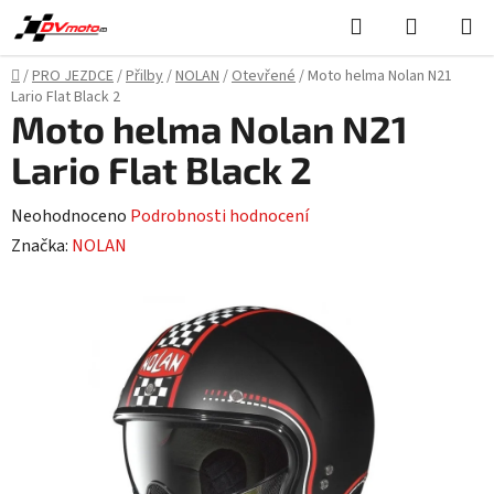
Přejít
Hledat
NÁKUPN
na
KOŠÍK
obsah
Domů
/
PRO JEZDCE
/
Přilby
/
NOLAN
/
Otevřené
/
Moto helma Nolan N21
Lario Flat Black 2
Moto helma Nolan N21
Lario Flat Black 2
Průměrné
Neohodnoceno
Podrobnosti hodnocení
hodnocení
Značka:
NOLAN
produktu
je
0,0
z
5
hvězdiček.