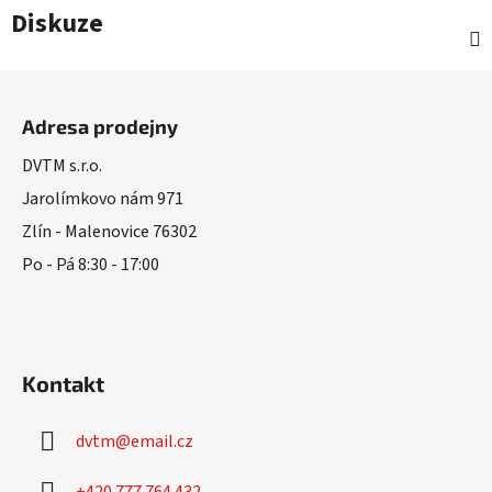
Diskuze
Z
á
Adresa prodejny
p
a
DVTM s.r.o.
t
Jarolímkovo nám 971
í
Zlín - Malenovice 76302
Po - Pá 8:30 - 17:00
Kontakt
dvtm
@
email.cz