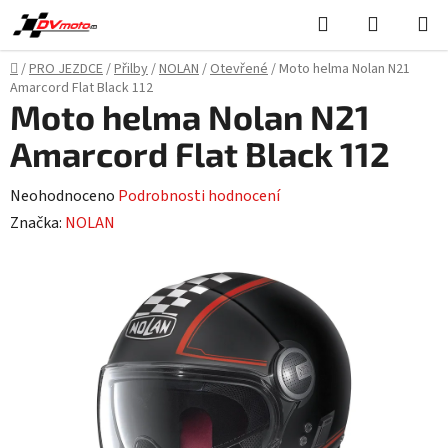
Přejít
Hledat
NÁKUPN
na
KOŠÍK
obsah
Domů
/
PRO JEZDCE
/
Přilby
/
NOLAN
/
Otevřené
/
Moto helma Nolan N21
Amarcord Flat Black 112
Moto helma Nolan N21
Amarcord Flat Black 112
Průměrné
Neohodnoceno
Podrobnosti hodnocení
hodnocení
Značka:
NOLAN
produktu
je
0,0
z
5
hvězdiček.