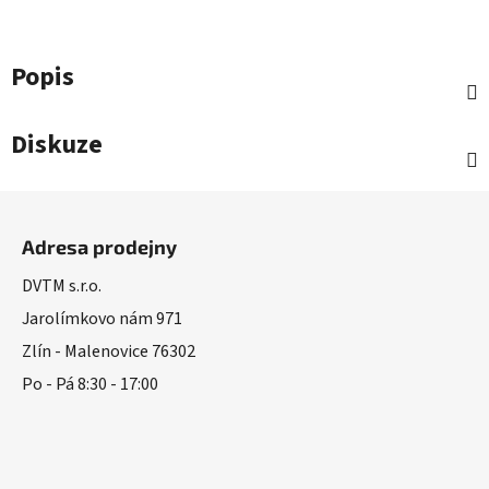
Popis
Diskuze
Z
á
Adresa prodejny
p
a
DVTM s.r.o.
t
Jarolímkovo nám 971
í
Zlín - Malenovice 76302
Po - Pá 8:30 - 17:00