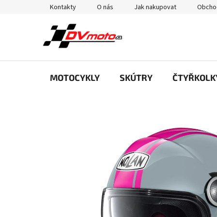
Přejít
Kontakty
O nás
Jak nakupovat
Obcho
na
obsah
MOTOCYKLY
SKÚTRY
ČTYŘKOLK