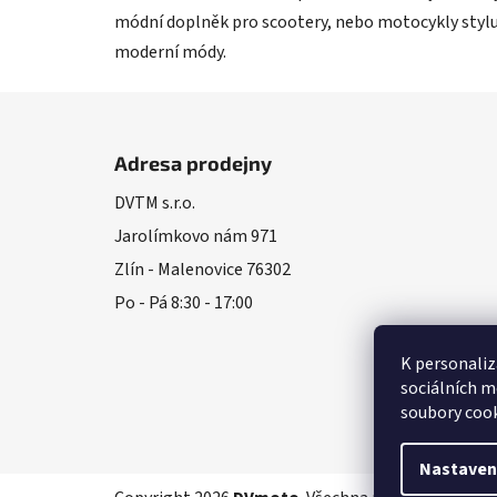
módní doplněk pro scootery, nebo motocykly stylu "ca
moderní módy.
Z
á
Adresa prodejny
p
DVTM s.r.o.
a
Jarolímkovo nám 971
t
í
Zlín - Malenovice 76302
Po - Pá 8:30 - 17:00
K personaliz
sociálních m
soubory cook
Nastaven