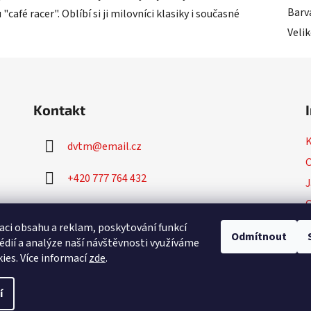
Barv
fé racer". Oblíbí si ji milovníci klasiky i současné
Veli
Kontakt
dvtm
@
email.cz
O
+420 777 764 432
J
+420 777 764 430
P
aci obsahu a reklam, poskytování funkcí
Odmítnout
édií a analýze naší návštěvnosti využíváme
ies. Více informací
zde
.
í