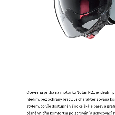
Otevřená přilba na motorku Nolan N21 je ideální 
hledím, bez ochrany brady. Je charakterizována ko
stylem, to vše dostupné v široké škále barev a gra
těsné vnitřní komfortní polstrování a uchycovací s