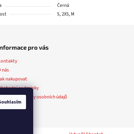
a
Černá
kost
S, 2XS, M
Informace pro vás
Kontakty
 nás
ak nakupovat
Obchodní podmínky
odmínky ochrany osobních údajů
Souhlasím