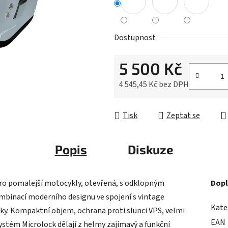
z
5
hvězdiček.
Dostupnost
5 500 Kč
4 545,45 Kč bez DPH
Měrná cena:
Tisk
Zeptat se
Popis
Diskuze
pro pomalejší motocykly, otevřená, s odklopným
Dopl
mbinací moderního designu ve spojení s vintage
Kate
fiky. Kompaktní objem, ochrana proti slunci VPS, velmi
EAN
ystém Microlock dělají z helmy zajímavý a funkční