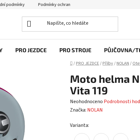
dní podmínky
Podmínky ochrany osobních údajů
Y
PRO JEZDCE
PRO STROJE
PŮJČOVNA/TE
Domů
/
PRO JEZDCE
/
Přilby
/
NOLAN
/
Ote
Moto helma N
Vita 119
Průměrné
Neohodnoceno
Podrobnosti hod
hodnocení
Značka:
NOLAN
produktu
Varianta:
je
0,0