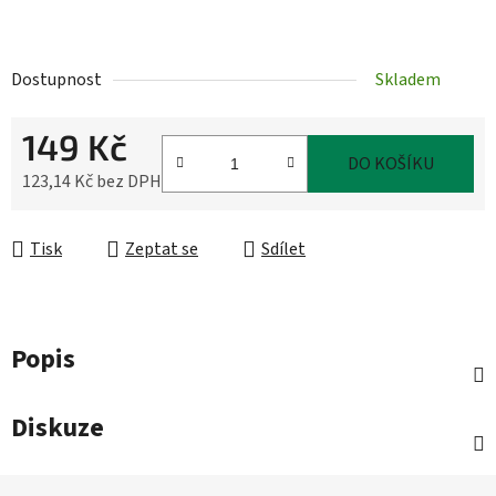
Dostupnost
Skladem
149 Kč
DO KOŠÍKU
123,14 Kč bez DPH
Měrná cena:
Tisk
Zeptat se
Sdílet
Popis
Diskuze
Z