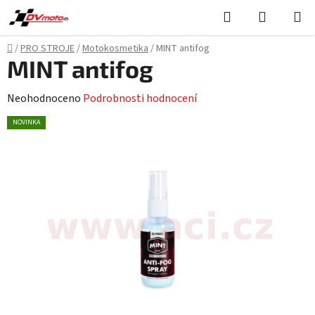
Přejít
Hledat
NÁKUPN
na
KOŠÍK
obsah
Domů
/
PRO STROJE
/
Motokosmetika
/
MINT antifog
MINT antifog
Průměrné
Neohodnoceno
Podrobnosti hodnocení
hodnocení
NOVINKA
produktu
je
0,0
z
5
hvězdiček.