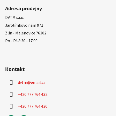
á
Adresa prodejny
p
a
DVTM s.r.o.
t
Jarolímkovo nám 971
í
Zlín - Malenovice 76302
Po - Pá 8:30 - 17:00
Kontakt
dvtm
@
email.cz
+420 777 764 432
+420 777 764 430