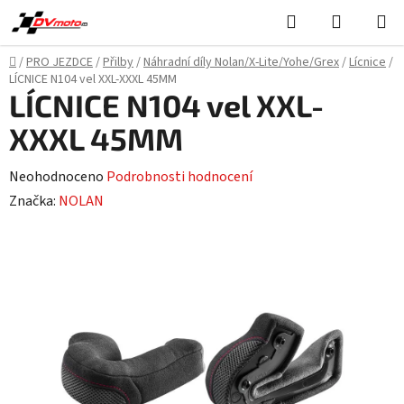
Přejít
Hledat
NÁKUPN
na
KOŠÍK
obsah
Domů
/
PRO JEZDCE
/
Přilby
/
Náhradní díly Nolan/X-Lite/Yohe/Grex
/
Lícnice
/
LÍCNICE N104 vel XXL-XXXL 45MM
LÍCNICE N104 vel XXL-
XXXL 45MM
Průměrné
Neohodnoceno
Podrobnosti hodnocení
hodnocení
Značka:
NOLAN
produktu
je
0,0
z
5
hvězdiček.