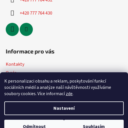
+420 777 764 432
+420 777 764 430
Informace pro vás
Kontakty
O nás
K personalizaci obsahu a reklam, poskytování funkcí
Jak nakupovat
sociálních médií a analýze naší návštěvnosti využíváme
Obchodní podmínky
soubory cookies. Více informací
zde
.
Podmínky ochrany osobních údajů
Nastavení
Vytvořil Shoptet
Odmítnout
Souhlasím