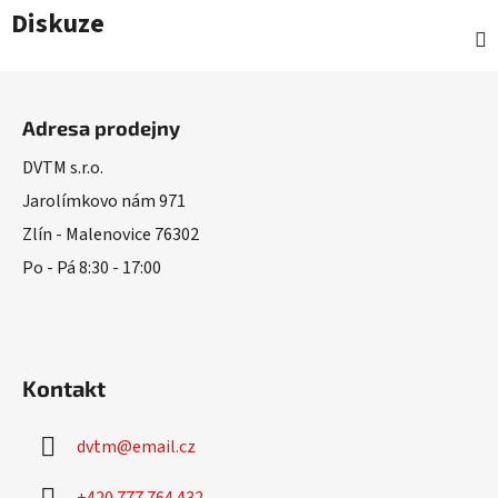
Diskuze
Z
á
Adresa prodejny
p
a
DVTM s.r.o.
t
Jarolímkovo nám 971
í
Zlín - Malenovice 76302
Po - Pá 8:30 - 17:00
Kontakt
dvtm
@
email.cz