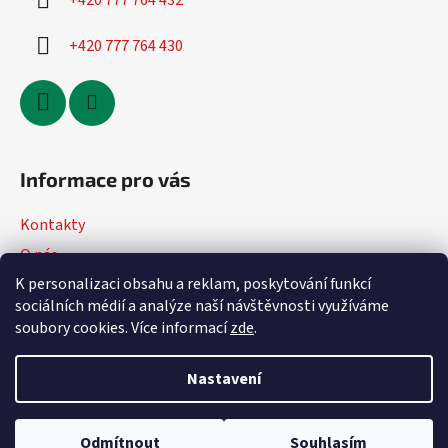
+420 777 764 432
+420 777 764 430
Informace pro vás
Kontakty
O nás
K personalizaci obsahu a reklam, poskytování funkcí
Jak nakupovat
sociálních médií a analýze naší návštěvnosti využíváme
Obchodní podmínky
soubory cookies. Více informací
zde
.
Podmínky ochrany osobních údajů
Nastavení
Vytvořil Shoptet
Odmítnout
Souhlasím