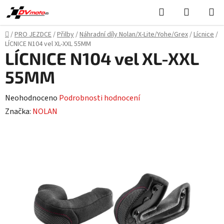
Přejít
Hledat
NÁKUPN
na
KOŠÍK
obsah
Domů
/
PRO JEZDCE
/
Přilby
/
Náhradní díly Nolan/X-Lite/Yohe/Grex
/
Lícnice
/
LÍCNICE N104 vel XL-XXL 55MM
LÍCNICE N104 vel XL-XXL
55MM
Průměrné
Neohodnoceno
Podrobnosti hodnocení
hodnocení
Značka:
NOLAN
produktu
je
0,0
z
5
hvězdiček.