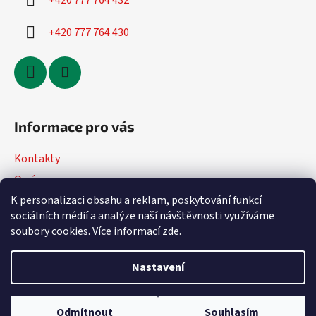
+420 777 764 432
+420 777 764 430
Informace pro vás
Kontakty
O nás
K personalizaci obsahu a reklam, poskytování funkcí
Jak nakupovat
sociálních médií a analýze naší návštěvnosti využíváme
Obchodní podmínky
soubory cookies. Více informací
zde
.
Podmínky ochrany osobních údajů
Nastavení
Vytvořil Shoptet
Odmítnout
Souhlasím