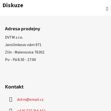
Diskuze
Z
á
Adresa prodejny
p
a
DVTM s.r.o.
t
Jarolímkovo nám 971
í
Zlín - Malenovice 76302
Po - Pá 8:30 - 17:00
Kontakt
dvtm
@
email.cz