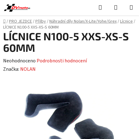
Přejít
Hledat
NÁKUPN
na
KOŠÍK
obsah
Domů
/
PRO JEZDCE
/
Přilby
/
Náhradní díly Nolan/X-Lite/Yohe/Grex
/
Lícnice
/
LÍCNICE N100-5 XXS-XS-S 60MM
LÍCNICE N100-5 XXS-XS-S
60MM
Průměrné
Neohodnoceno
Podrobnosti hodnocení
hodnocení
Značka:
NOLAN
produktu
je
0,0
z
5
hvězdiček.