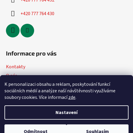
+420 777 764 432
+420 777 764 430
Informace pro vás
Kontakty
O nás
K personalizaci obsahu a reklam, poskytování funkcí
Jak nakupovat
sociálních médií a analýze naší návštěvnosti využíváme
Obchodní podmínky
soubory cookies. Více informací
zde
.
Podmínky ochrany osobních údajů
Nastavení
Vytvořil Shoptet
Odmítnout
Souhlasím