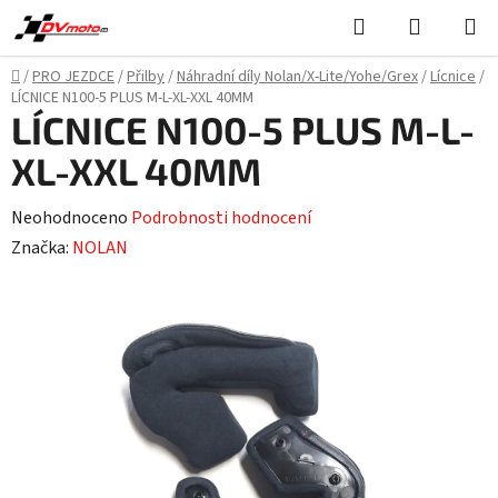
Přejít
Hledat
NÁKUPN
na
KOŠÍK
obsah
Domů
/
PRO JEZDCE
/
Přilby
/
Náhradní díly Nolan/X-Lite/Yohe/Grex
/
Lícnice
/
LÍCNICE N100-5 PLUS M-L-XL-XXL 40MM
LÍCNICE N100-5 PLUS M-L-
XL-XXL 40MM
Průměrné
Neohodnoceno
Podrobnosti hodnocení
hodnocení
Značka:
NOLAN
produktu
je
0,0
z
5
hvězdiček.