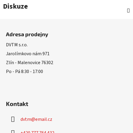
Diskuze
Z
á
Adresa prodejny
p
a
DVTM s.r.o.
t
Jarolímkovo nám 971
í
Zlín - Malenovice 76302
Po - Pá 8:30 - 17:00
Kontakt
dvtm
@
email.cz