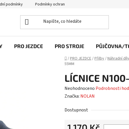
dní podmínky
Podmínky ochrany osobních údajů
Y
PRO JEZDCE
PRO STROJE
PŮJČOVNA/TE
Domů
/
PRO JEZDCE
/
Přilby
/
Náhradní díl
55MM
LÍCNICE N100
Průměrné
Neohodnoceno
Podrobnosti hod
hodnocení
Značka:
NOLAN
produktu
Dostupnost
je
0,0
1 170 Kč
z