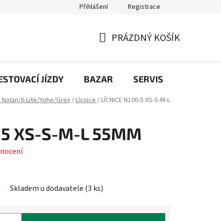
Přihlášení
Registrace
PRÁZDNÝ KOŠÍK
NÁKUPNÍ
KOŠÍK
STOVACÍ JÍZDY
BAZAR
SERVIS
Kontakt
y Nolan/X-Lite/Yohe/Grex
/
Lícnice
/
LÍCNICE N100-5 XS-S-M-L
-5 XS-S-M-L 55MM
nocení
Skladem u dodavatele
(
3 ks
)