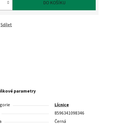
DO KOŠÍKU
Sdílet
ňkové parametry
gorie
Lícnice
8596341098346
a
Černá