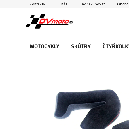
Přejít
Kontakty
O nás
Jak nakupovat
Obcho
na
obsah
MOTOCYKLY
SKÚTRY
ČTYŘKOLK