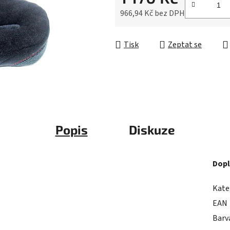
5
966,94 Kč bez DPH
hvězdiček.
Měrná cena:
Tisk
Zeptat se
Popis
Diskuze
Dopl
Kate
EAN
Barv