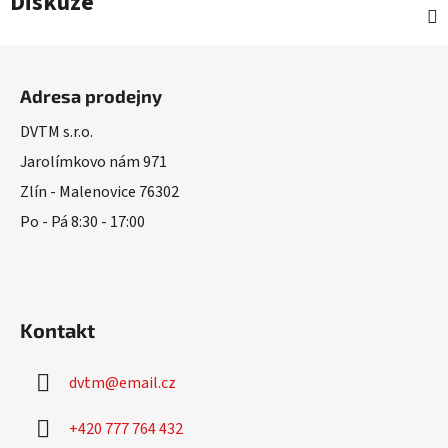
Diskuze
Z
á
Adresa prodejny
p
a
DVTM s.r.o.
t
Jarolímkovo nám 971
í
Zlín - Malenovice 76302
Po - Pá 8:30 - 17:00
Kontakt
dvtm
@
email.cz
+420 777 764 432