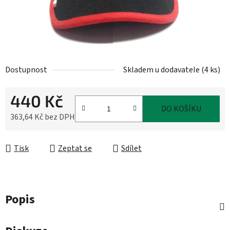
Dostupnost
Skladem u dodavatele
(
4 ks
)
440 Kč
DO KOŠÍKU
363,64 Kč bez DPH
Měrná cena:
Tisk
Zeptat se
Sdílet
Popis