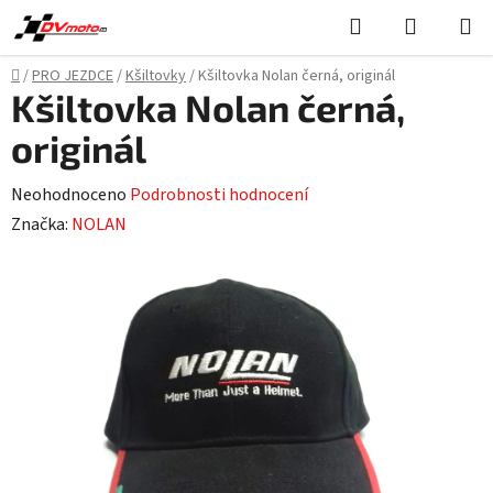
Přejít
Hledat
NÁKUPN
na
KOŠÍK
obsah
Domů
/
PRO JEZDCE
/
Kšiltovky
/
Kšiltovka Nolan černá, originál
Kšiltovka Nolan černá,
originál
Průměrné
Neohodnoceno
Podrobnosti hodnocení
hodnocení
Značka:
NOLAN
produktu
je
0,0
z
5
hvězdiček.