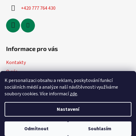
+420 777 764 430
Informace pro vás
Kontakty
O nás
K personalizaci obsahu a reklam, poskytování funkcí
Jak nakupovat
sociálních médií a analýze naší návštěvnosti využíváme
Obchodní podmínky
soubory cookies. Více informací
zde
.
Podmínky ochrany osobních údajů
Nastavení
Vytvořil Shoptet
Odmítnout
Souhlasím
Copyright 2026
DVmoto
. Všechna práva vyhrazena.
Upravit