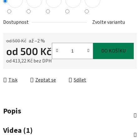
Dostupnost
Zvolte variantu
od 500 Kč
až –2 %
od
500 Kč
DO KOŠÍKU
od
413,22 Kč
bez DPH
Měrná cena:
Tisk
Zeptat se
Sdílet
Popis
Videa (1)