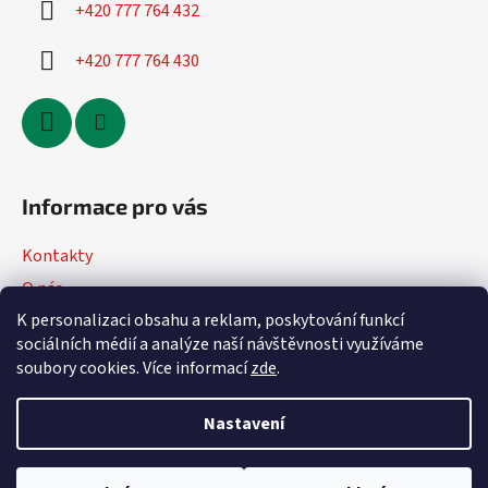
+420 777 764 432
+420 777 764 430
Informace pro vás
Kontakty
O nás
K personalizaci obsahu a reklam, poskytování funkcí
Jak nakupovat
sociálních médií a analýze naší návštěvnosti využíváme
Obchodní podmínky
soubory cookies. Více informací
zde
.
Podmínky ochrany osobních údajů
Nastavení
Vytvořil Shoptet