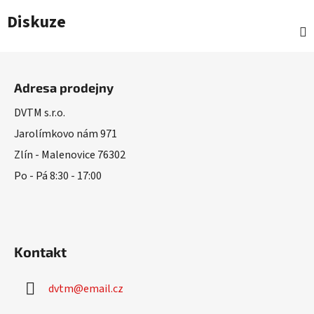
Diskuze
Z
á
Adresa prodejny
p
a
DVTM s.r.o.
t
Jarolímkovo nám 971
í
Zlín - Malenovice 76302
Po - Pá 8:30 - 17:00
Kontakt
dvtm
@
email.cz