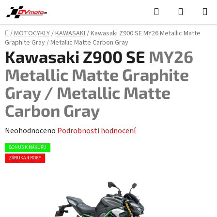
Přejít
Hledat
NÁKUPN
na
KOŠÍK
obsah
Domů
/
MOTOCYKLY
/
KAWASAKI
/
Kawasaki Z900 SE
MY26 Metallic Matte
Graphite Gray / Metallic Matte Carbon Gray
Kawasaki Z900 SE
MY26
Metallic Matte Graphite
Gray / Metallic Matte
Carbon Gray
Průměrné
Neohodnoceno
Podrobnosti hodnocení
hodnocení
BONUS K NÁKUPU
produktu
ZÁRUKA 4 ROKY
je
0,0
z
5