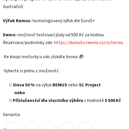
ilustrační)
Výfuk Remus:
homologovaný výfuk dle Euro5+
Demo:
možnost testovací jízdy od 500 Kč za hodinu.
Rezervace/podmínky zde:
https://dvmoto.reenio.cz/cs/terms
Ke koupi motorky u nás získáte bonus 🎁
Vyberte si jednu z možností:
Sleva 50 %
na výfuk
REMUS
nebo
SC Project
nebo
Příslušenství dle vlastního výběru
v hodnotě
5 500 Kč
Varianta: