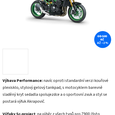
hvězdiček.
OD 500
KČ
AŽ –2 %
Výbava Performance:
navíc oproti standardní verzi kouřové
plexisklo, stylový gelový tankpad, s motocyklem barevně
sladěný kryt sedadla spolujezdce a o sportovní zvuk a styl se
postará výfuk Akrapovič.
Výfuky Sc-project
: na výběr z všech typů pro Z900 (foto