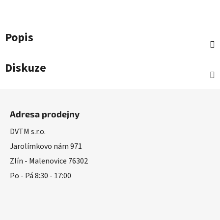
Popis
Diskuze
Z
á
Adresa prodejny
p
a
DVTM s.r.o.
t
Jarolímkovo nám 971
í
Zlín - Malenovice 76302
Po - Pá 8:30 - 17:00