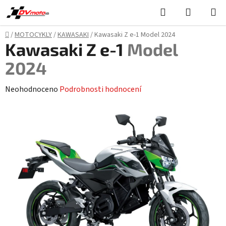
Přejít
Hledat
NÁKUPN
na
KOŠÍK
obsah
Domů
/
MOTOCYKLY
/
KAWASAKI
/
Kawasaki Z e-1
Model 2024
Kawasaki Z e-1
Model
2024
Průměrné
Neohodnoceno
Podrobnosti hodnocení
hodnocení
produktu
je
0,0
z
5
hvězdiček.