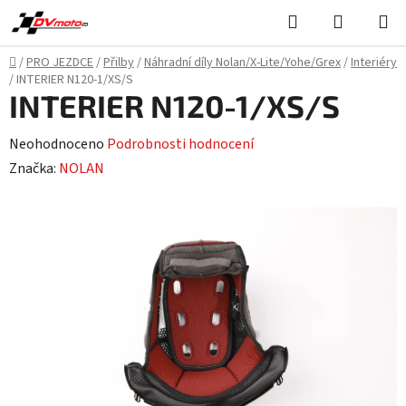
Přejít
Hledat
NÁKUPN
na
KOŠÍK
obsah
Domů
/
PRO JEZDCE
/
Přilby
/
Náhradní díly Nolan/X-Lite/Yohe/Grex
/
Interiéry
/
INTERIER N120-1/XS/S
INTERIER N120-1/XS/S
Průměrné
Neohodnoceno
Podrobnosti hodnocení
hodnocení
Značka:
NOLAN
produktu
je
0,0
z
5
hvězdiček.