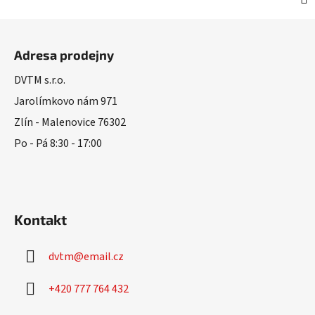
Z
á
Adresa prodejny
p
a
DVTM s.r.o.
t
Jarolímkovo nám 971
í
Zlín - Malenovice 76302
Po - Pá 8:30 - 17:00
Kontakt
dvtm
@
email.cz
+420 777 764 432