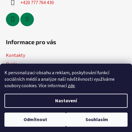
+420 777 764 430
Informace pro vás
Kontakty
O nás
K personalizaci obsahu a reklam, poskytování funkcí
Jak nakupovat
sociálních médií a analýze naší návštěvnosti využíváme
Obchodní podmínky
soubory cookies. Více informací
zde
.
Podmínky ochrany osobních údajů
Nastavení
Vytvořil Shoptet
Odmítnout
Souhlasím
Copyright 2026
DVmoto
. Všechna práva vyhrazena.
Upravit
nastavení cookies