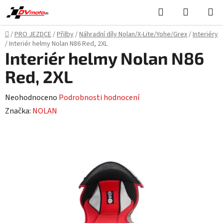
Přejít
Hledat
NÁKUPN
na
KOŠÍK
obsah
Domů
/
PRO JEZDCE
/
Přilby
/
Náhradní díly Nolan/X-Lite/Yohe/Grex
/
Interiéry
/
Interiér helmy Nolan N86 Red, 2XL
Interiér helmy Nolan N86
Red, 2XL
Průměrné
Neohodnoceno
Podrobnosti hodnocení
hodnocení
Značka:
NOLAN
produktu
je
0,0
z
5
hvězdiček.