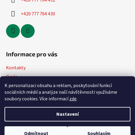
+420 777 764 432
+420 777 764 430
Informace pro vás
Kontakty
O nás
K personalizaci obsahu a reklam, poskytování funkcí
Jak nakupovat
sociálních médií a analýze naší návštěvnosti využíváme
Obchodní podmínky
soubory cookies. Více informací
zde
.
Podmínky ochrany osobních údajů
Nastavení
Vytvořil Shoptet
Odmítnout
Souhlasím