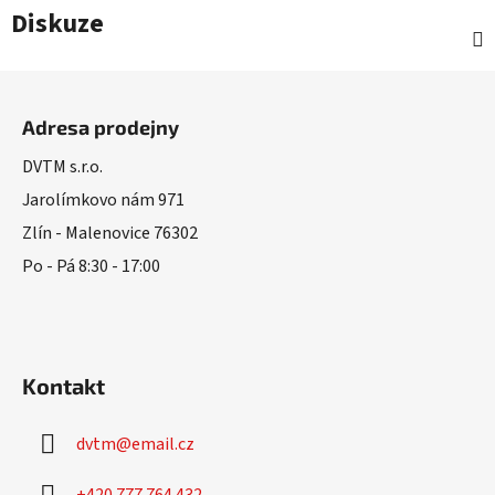
Diskuze
Z
á
Adresa prodejny
p
a
DVTM s.r.o.
t
Jarolímkovo nám 971
í
Zlín - Malenovice 76302
Po - Pá 8:30 - 17:00
Kontakt
dvtm
@
email.cz