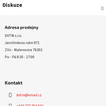
Diskuze
Z
á
Adresa prodejny
p
a
DVTM s.r.o.
t
Jarolímkovo nám 971
í
Zlín - Malenovice 76302
Po - Pá 8:30 - 17:00
Kontakt
dvtm
@
email.cz