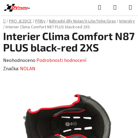
Přejít
Hledat
NÁKUPN
na
KOŠÍK
obsah
Domů
/
PRO JEZDCE
/
Přilby
/
Náhradní díly Nolan/X-Lite/Yohe/Grex
/
Interiéry
/
Interier Clima Comfort N87 PLUS black-red 2XS
Interier Clima Comfort N87
PLUS black-red 2XS
Průměrné
Neohodnoceno
Podrobnosti hodnocení
hodnocení
Značka:
NOLAN
produktu
je
0,0
z
5
hvězdiček.