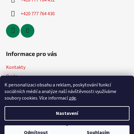
+420 777 764 432
+420 777 764 430
Informace pro vás
Kontakty
O nás
K personalizaci obsahu a reklam, poskytování funkcí
Jak nakupovat
sociálních médií a analýze naší návštěvnosti využíváme
Obchodní podmínky
soubory cookies. Více informací
zde
.
Podmínky ochrany osobních údajů
Nastavení
Vytvořil Shoptet
Odmítnout
Souhlasím