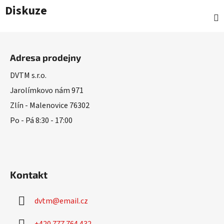
Diskuze
Z
á
Adresa prodejny
p
a
DVTM s.r.o.
t
Jarolímkovo nám 971
í
Zlín - Malenovice 76302
Po - Pá 8:30 - 17:00
Kontakt
dvtm
@
email.cz