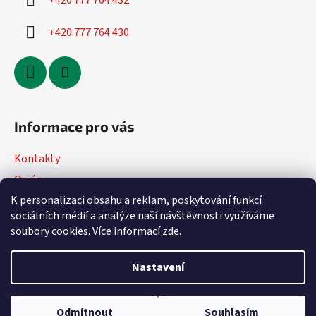
+420 777 764 432
+420 777 764 430
Informace pro vás
Kontakty
O nás
K personalizaci obsahu a reklam, poskytování funkcí
Jak nakupovat
sociálních médií a analýze naší návštěvnosti využíváme
Obchodní podmínky
soubory cookies. Více informací
zde
.
Podmínky ochrany osobních údajů
Nastavení
Vytvořil Shoptet
Odmítnout
Souhlasím