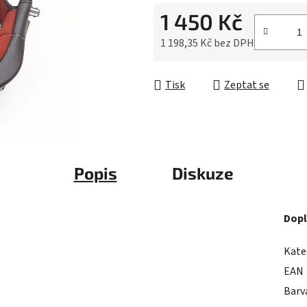
0,0
1 450 Kč
z
5
1 198,35 Kč bez DPH
hvězdiček.
Měrná cena:
Tisk
Zeptat se
Popis
Diskuze
Dopl
Kate
EAN
Barv