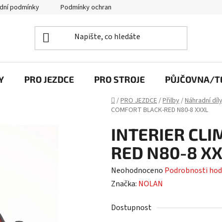
dní podmínky
Podmínky ochrany osobních údajů
Y
PRO JEZDCE
PRO STROJE
PŮJČOVNA/TE
Domů
/
PRO JEZDCE
/
Přilby
/
Náhradní díl
COMFORT BLACK-RED N80-8 XXXL
INTERIER CL
RED N80-8 X
Průměrné
Neohodnoceno
Podrobnosti hod
hodnocení
Značka:
NOLAN
produktu
Dostupnost
je