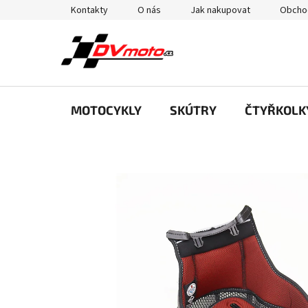
Přejít
Kontakty
O nás
Jak nakupovat
Obcho
na
obsah
MOTOCYKLY
SKÚTRY
ČTYŘKOLK