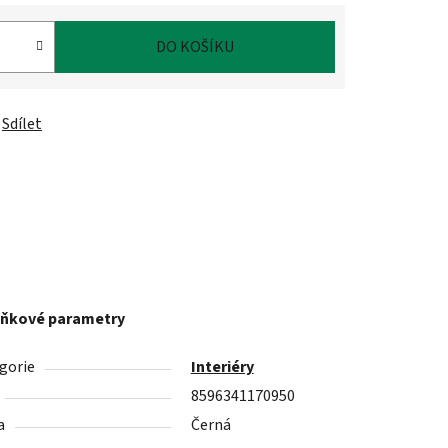
DO KOŠÍKU
Sdílet
ňkové parametry
gorie
Interiéry
8596341170950
a
Černá