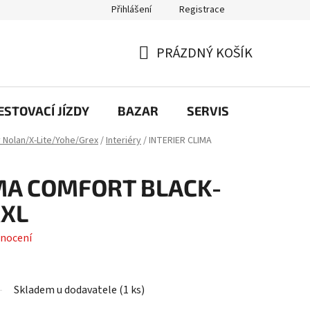
Přihlášení
Registrace
PRÁZDNÝ KOŠÍK
NÁKUPNÍ
KOŠÍK
STOVACÍ JÍZDY
BAZAR
SERVIS
Kontakt
y Nolan/X-Lite/Yohe/Grex
/
Interiéry
/
INTERIER CLIMA
IMA COMFORT BLACK-
XXL
nocení
Skladem u dodavatele
(
1 ks
)