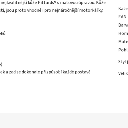
nejkvalitnější kůže Pittards® s matovou úpravou. Kůže
Kate
tí, jsou proto vhodné i pro nejnáročnější motorkářky.
EAN
Barv
oků
Hom
Mate
Pohl
Styl 
p)
tek a zad se dokonale přizpůsobí každé postavě
Veli