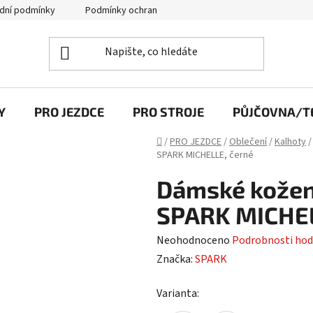
dní podmínky
Podmínky ochrany osobních údajů
Y
PRO JEZDCE
PRO STROJE
PŮJČOVNA/TE
Domů
/
PRO JEZDCE
/
Oblečení
/
Kalhoty
/
SPARK MICHELLE, černé
Dámské kožen
SPARK MICHEL
Průměrné
Neohodnoceno
Podrobnosti hod
hodnocení
Značka:
SPARK
produktu
Varianta:
je