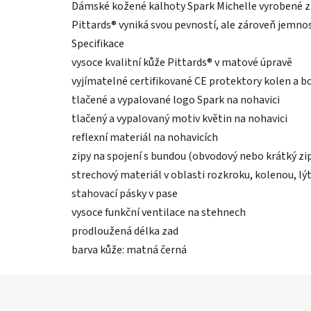
Dámské kožené kalhoty Spark Michelle vyrobené z 
Pittards® vyniká svou pevností, ale zároveň jemnos
Specifikace
vysoce kvalitní kůže Pittards® v matové úpravě
vyjímatelné certifikované CE protektory kolen a b
tlačené a vypalované logo Spark na nohavici
tlačený a vypalovaný motiv květin na nohavici
reflexní materiál na nohavicích
zipy na spojení s bundou (obvodový nebo krátký zi
strechový materiál v oblasti rozkroku, kolenou, lý
stahovací pásky v pase
vysoce funkční ventilace na stehnech
prodloužená délka zad
barva kůže: matná černá
Z