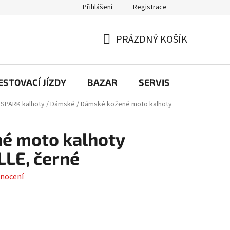
Přihlášení
Registrace
PRÁZDNÝ KOŠÍK
NÁKUPNÍ
KOŠÍK
STOVACÍ JÍZDY
BAZAR
SERVIS
Kontakt
SPARK kalhoty
/
Dámské
/
Dámské kožené moto kalhoty
é moto kalhoty
LE, černé
nocení