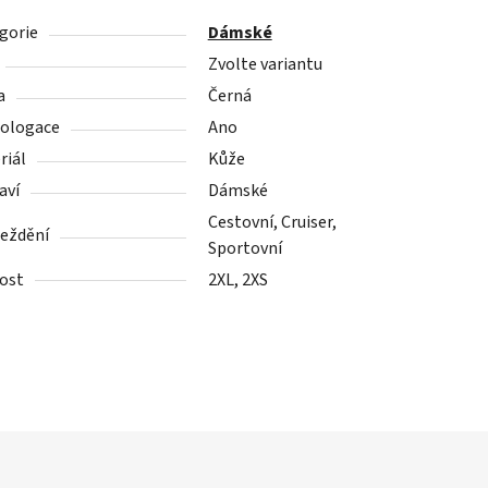
gorie
Dámské
Zvolte variantu
a
Černá
ologace
Ano
riál
Kůže
aví
Dámské
Cestovní, Cruiser,
ježdění
Sportovní
kost
2XL, 2XS