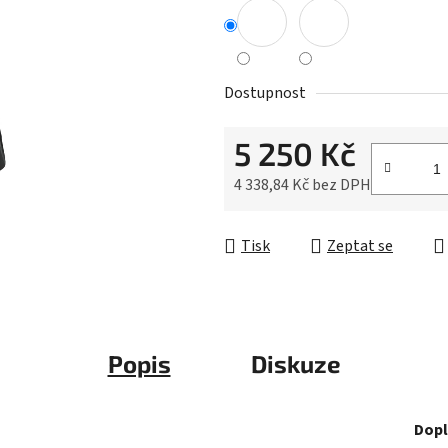
0,0
z
5
hvězdiček.
Dostupnost
5 250 Kč
4 338,84 Kč bez DPH
Měrná cena:
Tisk
Zeptat se
Popis
Diskuze
Dopl