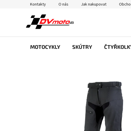
Přejít
Kontakty
O nás
Jak nakupovat
Obcho
na
obsah
MOTOCYKLY
SKÚTRY
ČTYŘKOLK