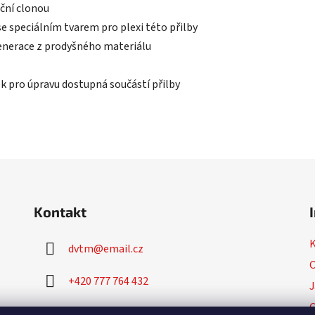
eční clonou
 se speciálním tvarem pro plexi této přilby
enerace z prodyšného materiálu
ek pro úpravu dostupná součástí přilby
Kontakt
dvtm
@
email.cz
O
+420 777 764 432
J
+420 777 764 430