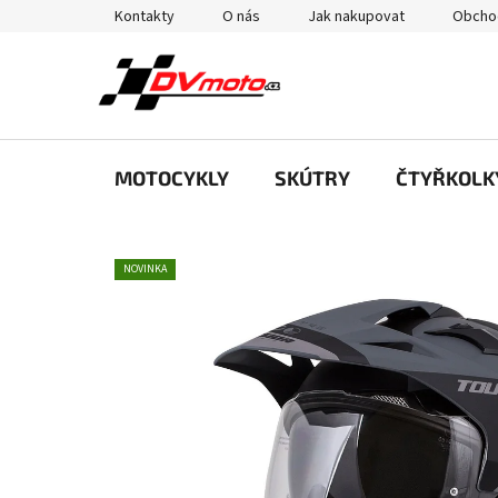
Přejít
Kontakty
O nás
Jak nakupovat
Obcho
na
obsah
MOTOCYKLY
SKÚTRY
ČTYŘKOLK
NOVINKA