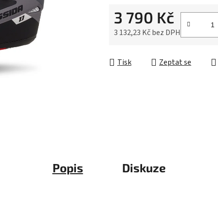
5
3 790 Kč
hvězdiček.
3 132,23 Kč bez DPH
Měrná cena:
Tisk
Zeptat se
Popis
Diskuze