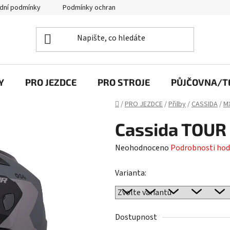
dní podmínky
Podmínky ochrany osobních údajů
Y
PRO JEZDCE
PRO STROJE
PŮJČOVNA/TE
Domů
/
PRO JEZDCE
/
Přilby
/
CASSIDA
/
M
Cassida TOUR 
Průměrné
Neohodnoceno
Podrobnosti hod
hodnocení
Varianta:
produktu
je
0,0
z
Dostupnost