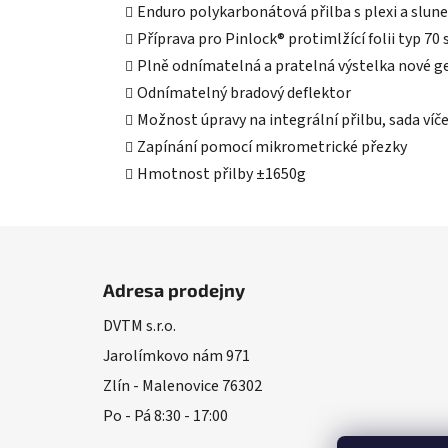
Enduro polykarbonátová přilba s plexi a slun
Příprava pro Pinlock® protimlžící folii typ 70
Plně odnímatelná a pratelná výstelka nové g
Odnímatelný bradový deflektor
Možnost úpravy na integrální přilbu, sada víč
Zapínání pomocí mikrometrické přezky
Hmotnost přilby ±1650g
Z
á
Adresa prodejny
p
DVTM s.r.o.
a
Jarolímkovo nám 971
t
í
Zlín - Malenovice 76302
Po - Pá 8:30 - 17:00