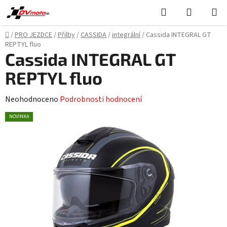
Přejít
Hledat
NÁKUPN
na
KOŠÍK
obsah
Domů
/
PRO JEZDCE
/
Přilby
/
CASSIDA
/
integrální
/
Cassida INTEGRAL GT
REPTYL fluo
Cassida INTEGRAL GT
REPTYL fluo
Průměrné
Neohodnoceno
Podrobnosti hodnocení
hodnocení
NOVINKA
produktu
je
0,0
z
5
hvězdiček.