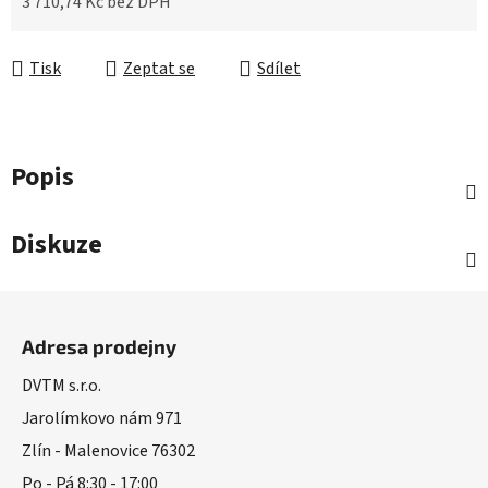
3 710,74 Kč bez DPH
Měrná cena:
Tisk
Zeptat se
Sdílet
Popis
Diskuze
Z
á
Adresa prodejny
p
a
DVTM s.r.o.
t
Jarolímkovo nám 971
í
Zlín - Malenovice 76302
Po - Pá 8:30 - 17:00