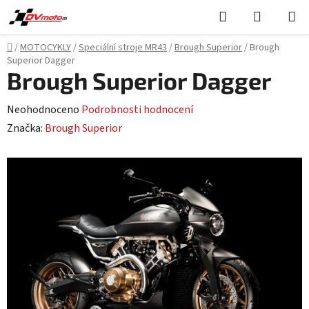
Přejít
Hledat
NÁKUPN
na
KOŠÍK
obsah
Domů
/
MOTOCYKLY
/
Speciální stroje MR43
/
Brough Superior
/
Brough
Superior Dagger
Brough Superior Dagger
Průměrné
Neohodnoceno
Podrobnosti hodnocení
hodnocení
Značka:
Brough Superior
produktu
je
0,0
z
5
hvězdiček.