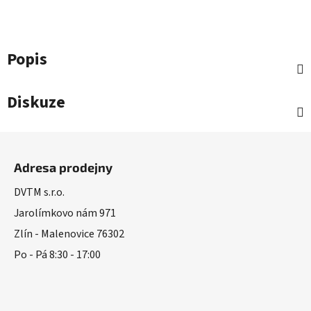
Popis
Diskuze
Z
á
Adresa prodejny
p
a
DVTM s.r.o.
t
Jarolímkovo nám 971
í
Zlín - Malenovice 76302
Po - Pá 8:30 - 17:00