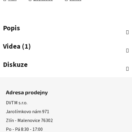
Popis
Videa (1)
Diskuze
Z
á
Adresa prodejny
p
a
DVTM s.r.o.
t
Jarolímkovo nám 971
í
Zlín - Malenovice 76302
Po - Pá 8:30 - 17:00