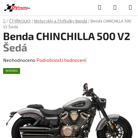
Přejít
Hledat
NÁKUPN
na
KOŠÍK
obsah
Domů
/
ČTYŘKOLKY
/
Motocykly a čtyřkolky Benda
/
Benda CHINCHILLA 500
V2
Šedá
Benda CHINCHILLA 500 V2
Šedá
Průměrné
Neohodnoceno
Podrobnosti hodnocení
hodnocení
NOVINKA
produktu
je
0,0
z
5
hvězdiček.