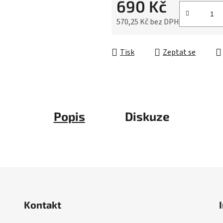
690 Kč
z
5
570,25 Kč bez DPH
hvězdiček.
Měrná cena:
Tisk
Zeptat se
Popis
Diskuze
Kontakt