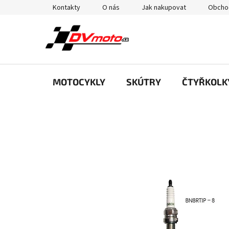
Přejít
Kontakty
O nás
Jak nakupovat
Obcho
na
obsah
MOTOCYKLY
SKÚTRY
ČTYŘKOLK