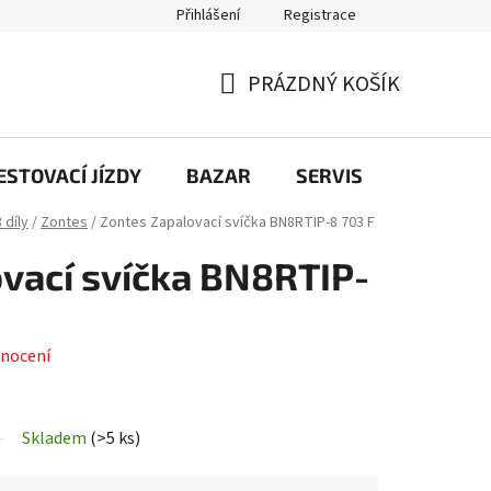
Přihlášení
Registrace
PRÁZDNÝ KOŠÍK
NÁKUPNÍ
KOŠÍK
STOVACÍ JÍZDY
BAZAR
SERVIS
Kontakt
 díly
/
Zontes
/
Zontes Zapalovací svíčka BN8RTIP-8 703 F
vací svíčka BN8RTIP-
nocení
Skladem
(
>5 ks
)