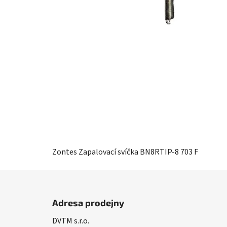
Zontes Zapalovací svíčka BN8RTIP-8 703 F
Z
á
Adresa prodejny
p
DVTM s.r.o.
a