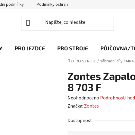
dní podmínky
Podmínky ochrany osobních údajů
Y
PRO JEZDCE
PRO STROJE
PŮJČOVNA/TE
Domů
/
PRO STROJE
/
Náhradní díly
/
MR43
Zontes Zapalo
8 703 F
Průměrné
Neohodnoceno
Podrobnosti hod
hodnocení
Značka:
Zontes
produktu
Dostupnost
je
0,0