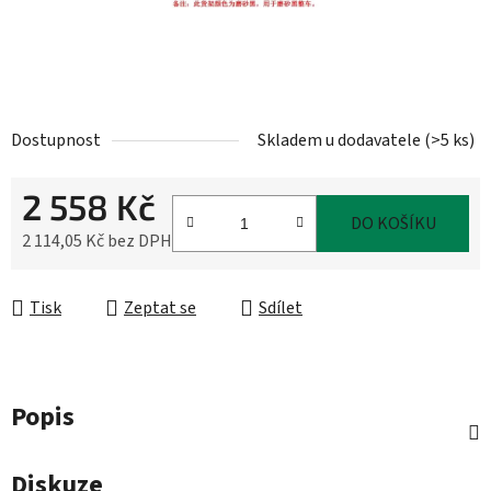
Dostupnost
Skladem u dodavatele
(
>5 ks
)
2 558 Kč
DO KOŠÍKU
2 114,05 Kč bez DPH
Měrná cena:
Tisk
Zeptat se
Sdílet
Popis
Diskuze