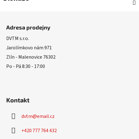
Z
á
Adresa prodejny
p
a
DVTM s.r.o.
t
Jarolímkovo nám 971
í
Zlín - Malenovice 76302
Po - Pá 8:30 - 17:00
Kontakt
dvtm
@
email.cz
+420 777 764 432