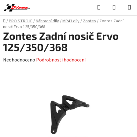
Přejít
Hledat
NÁKUPN
na
KOŠÍK
obsah
Domů
/
PRO STROJE
/
Náhradní díly
/
MR43 díly
/
Zontes
/
Zontes Zadní
nosič Ervo 125/350/368
Zontes Zadní nosič Ervo
125/350/368
Průměrné
Neohodnoceno
Podrobnosti hodnocení
hodnocení
produktu
je
0,0
z
5
hvězdiček.