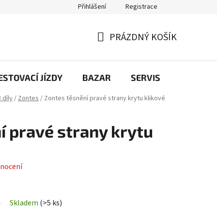
Přihlášení
Registrace
PRÁZDNÝ KOŠÍK
NÁKUPNÍ
KOŠÍK
STOVACÍ JÍZDY
BAZAR
SERVIS
Kontakt
 díly
/
Zontes
/
Zontes těsnění pravé strany krytu klikové
í pravé strany krytu
nocení
Skladem
(
>5 ks
)