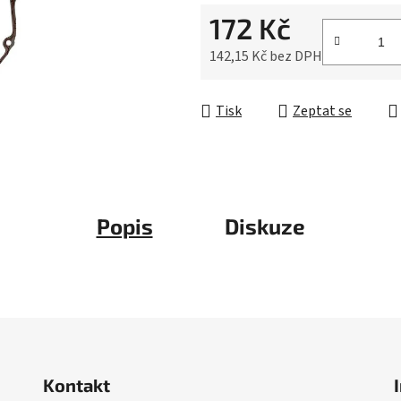
0,0
172 Kč
z
5
142,15 Kč bez DPH
hvězdiček.
Měrná cena:
Tisk
Zeptat se
Popis
Diskuze
Kontakt