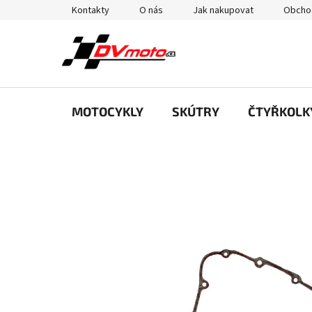
Přejít
Kontakty
O nás
Jak nakupovat
Obcho
na
obsah
MOTOCYKLY
SKÚTRY
ČTYŘKOLK