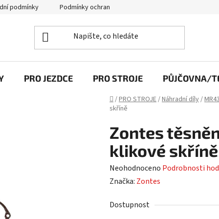
dní podmínky
Podmínky ochrany osobních údajů
Y
PRO JEZDCE
PRO STROJE
PŮJČOVNA/TE
Domů
/
PRO STROJE
/
Náhradní díly
/
MR43
skříně
Zontes těsněn
klikové skříně
Průměrné
Neohodnoceno
Podrobnosti hod
hodnocení
Značka:
Zontes
produktu
Dostupnost
je