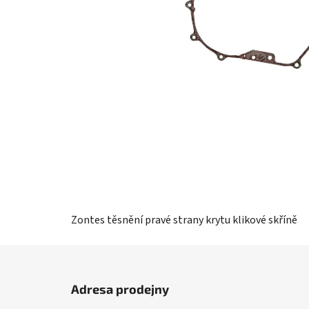
Zontes těsnění pravé strany krytu klikové skříně
Z
á
Adresa prodejny
p