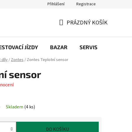
Přihlášení
Registrace
PRÁZDNÝ KOŠÍK
NÁKUPNÍ
KOŠÍK
STOVACÍ JÍZDY
BAZAR
SERVIS
Kontakt
 díly
/
Zontes
/
Zontes Teplotní sensor
ní sensor
nocení
Skladem
(
4 ks
)
DO KOŠÍKU