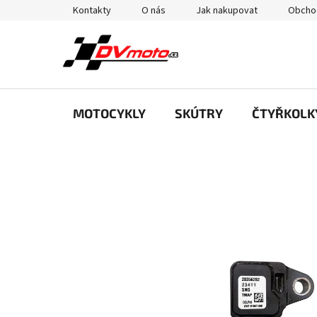
Přejít
Kontakty
O nás
Jak nakupovat
Obcho
na
obsah
MOTOCYKLY
SKÚTRY
ČTYŘKOLK