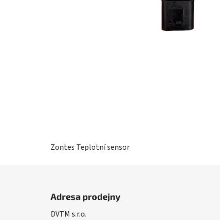
Zontes Teplotní sensor
Z
á
Adresa prodejny
p
DVTM s.r.o.
a