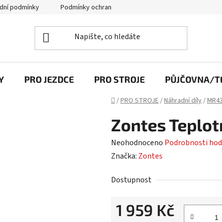
dní podmínky
Podmínky ochrany osobních údajů
Y
PRO JEZDCE
PRO STROJE
PŮJČOVNA/TE
Domů
/
PRO STROJE
/
Náhradní díly
/
MR43
Zontes Teplot
Průměrné
Neohodnoceno
Podrobnosti hod
hodnocení
Značka:
Zontes
produktu
Dostupnost
je
0,0
1 959 Kč
z