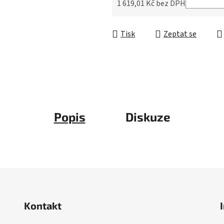
5
1 619,01 Kč bez DPH
hvězdiček.
Měrná cena:
Tisk
Zeptat se
Popis
Diskuze
Kontakt