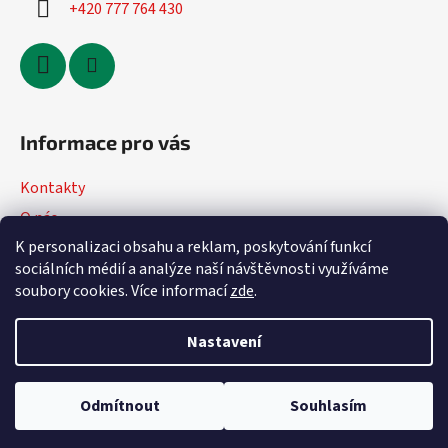
+420 777 764 430
Informace pro vás
Kontakty
O nás
K personalizaci obsahu a reklam, poskytování funkcí
Jak nakupovat
sociálních médií a analýze naší návštěvnosti využíváme
Obchodní podmínky
soubory cookies. Více informací
zde
.
Podmínky ochrany osobních údajů
Nastavení
Vytvořil Shoptet
Odmítnout
Souhlasím
Copyright 2026
DVmoto
. Všechna práva vyhrazena.
Upravit
nastavení cookies