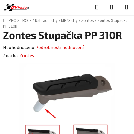
Přejít
Hledat
NÁKUPN
na
KOŠÍK
obsah
Domů
/
PRO STROJE
/
Náhradní díly
/
MR43 díly
/
Zontes
/
Zontes Stupačka
PP 310R
Zontes Stupačka PP 310R
Průměrné
Neohodnoceno
Podrobnosti hodnocení
hodnocení
Značka:
Zontes
produktu
je
0,0
z
5
hvězdiček.