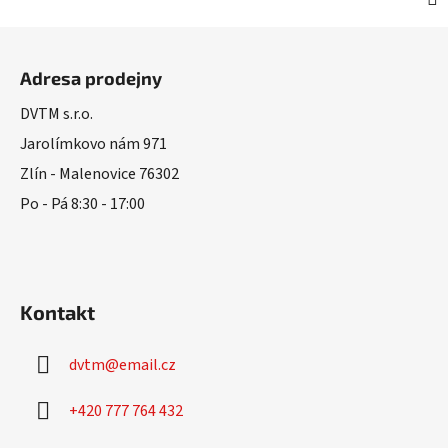
Z
á
Adresa prodejny
p
a
DVTM s.r.o.
t
Jarolímkovo nám 971
í
Zlín - Malenovice 76302
Po - Pá 8:30 - 17:00
Kontakt
dvtm
@
email.cz
+420 777 764 432