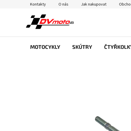
Přejít
Kontakty
O nás
Jak nakupovat
Obcho
na
obsah
MOTOCYKLY
SKÚTRY
ČTYŘKOLK