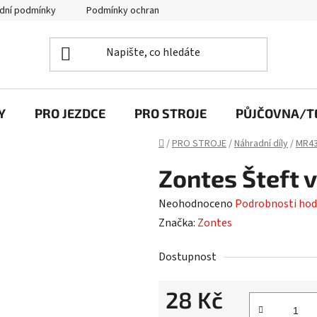
dní podmínky
Podmínky ochrany osobních údajů
Y
PRO JEZDCE
PRO STROJE
PŮJČOVNA/TE
Domů
/
PRO STROJE
/
Náhradní díly
/
MR43
Zontes Šteft 
Průměrné
Neohodnoceno
Podrobnosti hod
hodnocení
Značka:
Zontes
produktu
Dostupnost
je
0,0
28 Kč
z