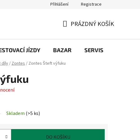
Přihlášení
Registrace
PRÁZDNÝ KOŠÍK
NÁKUPNÍ
KOŠÍK
STOVACÍ JÍZDY
BAZAR
SERVIS
Kontakt
 díly
/
Zontes
/
Zontes Šteft výfuku
výfuku
nocení
Skladem
(
>5 ks
)
DO KOŠÍKU