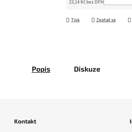
5
23,14 Kč bez DPH
hvězdiček.
Měrná cena:
Tisk
Zeptat se
Popis
Diskuze
Kontakt