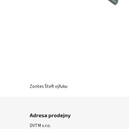
Zontes Šteft výfuku
Z
á
Adresa prodejny
p
DVTM s.r.o.
a