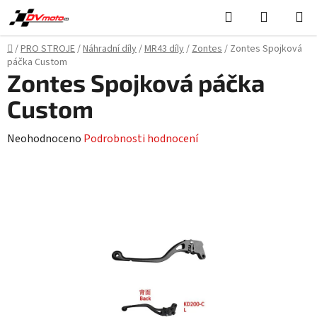
Přejít
Hledat
NÁKUPN
na
KOŠÍK
obsah
Domů
/
PRO STROJE
/
Náhradní díly
/
MR43 díly
/
Zontes
/
Zontes Spojková
páčka Custom
Zontes Spojková páčka
Custom
Průměrné
Neohodnoceno
Podrobnosti hodnocení
hodnocení
produktu
je
0,0
z
5
hvězdiček.