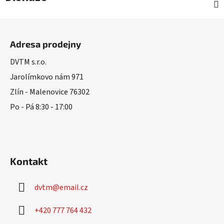
Z
á
Adresa prodejny
p
a
DVTM s.r.o.
t
Jarolímkovo nám 971
í
Zlín - Malenovice 76302
Po - Pá 8:30 - 17:00
Kontakt
dvtm
@
email.cz
+420 777 764 432