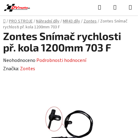
Přejít
Hledat
NÁKUPN
na
KOŠÍK
obsah
Domů
/
PRO STROJE
/
Náhradní díly
/
MR43 díly
/
Zontes
/
Zontes Snímač
rychlosti př. kola 1200mm 703 F
Zontes Snímač rychlosti
př. kola 1200mm 703 F
Průměrné
Neohodnoceno
Podrobnosti hodnocení
hodnocení
Značka:
Zontes
produktu
je
0,0
z
5
hvězdiček.