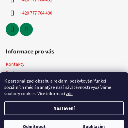
+420 777 764 432
+420 777 764 430
Informace pro vás
Kontakty
O nás
K personalizaci obsahu a reklam, poskytování funkcí
Jak nakupovat
sociálních médií a analýze naší návštěvnosti využíváme
Obchodní podmínky
soubory cookies. Více informací
zde
.
Podmínky ochrany osobních údajů
Nastavení
Vytvořil Shoptet
Odmítnout
Souhlasím