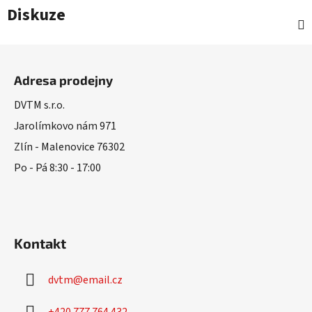
Diskuze
Z
á
Adresa prodejny
p
a
DVTM s.r.o.
t
Jarolímkovo nám 971
í
Zlín - Malenovice 76302
Po - Pá 8:30 - 17:00
Kontakt
dvtm
@
email.cz