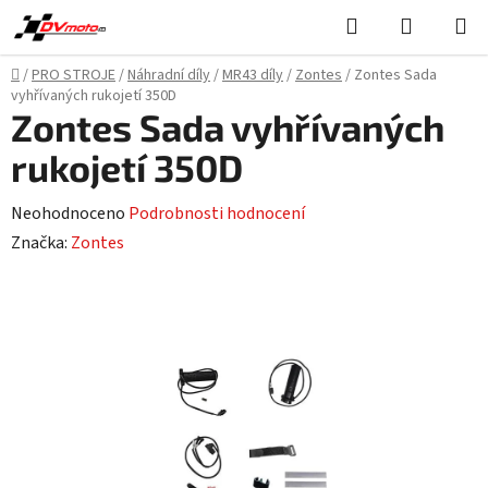
Přejít
Hledat
NÁKUPN
na
KOŠÍK
obsah
Domů
/
PRO STROJE
/
Náhradní díly
/
MR43 díly
/
Zontes
/
Zontes Sada
vyhřívaných rukojetí 350D
Zontes Sada vyhřívaných
rukojetí 350D
Průměrné
Neohodnoceno
Podrobnosti hodnocení
hodnocení
Značka:
Zontes
produktu
je
0,0
z
5
hvězdiček.