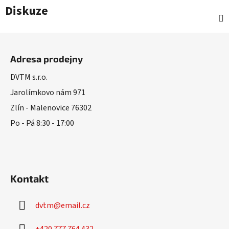
Diskuze
Z
á
Adresa prodejny
p
a
DVTM s.r.o.
t
Jarolímkovo nám 971
í
Zlín - Malenovice 76302
Po - Pá 8:30 - 17:00
Kontakt
dvtm
@
email.cz