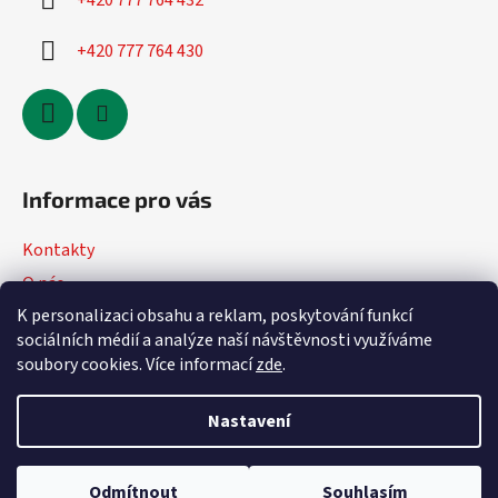
+420 777 764 432
+420 777 764 430
Informace pro vás
Kontakty
O nás
K personalizaci obsahu a reklam, poskytování funkcí
Jak nakupovat
sociálních médií a analýze naší návštěvnosti využíváme
Obchodní podmínky
soubory cookies. Více informací
zde
.
Podmínky ochrany osobních údajů
Nastavení
Vytvořil Shoptet
Odmítnout
Souhlasím