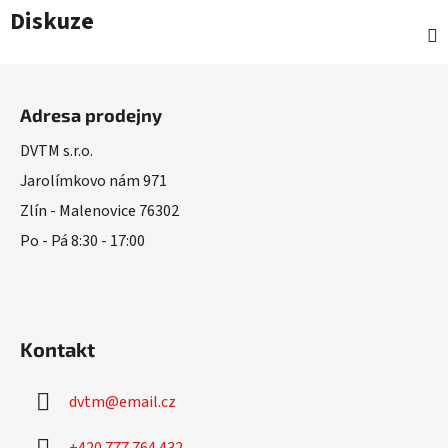
Diskuze
Z
á
Adresa prodejny
p
a
DVTM s.r.o.
t
Jarolímkovo nám 971
í
Zlín - Malenovice 76302
Po - Pá 8:30 - 17:00
Kontakt
dvtm
@
email.cz