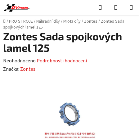
Přejít
Hledat
NÁKUPN
na
KOŠÍK
obsah
Domů
/
PRO STROJE
/
Náhradní díly
/
MR43 díly
/
Zontes
/
Zontes Sada
spojkových lamel 125
Zontes Sada spojkových
lamel 125
Průměrné
Neohodnoceno
Podrobnosti hodnocení
hodnocení
Značka:
Zontes
produktu
je
0,0
z
5
hvězdiček.