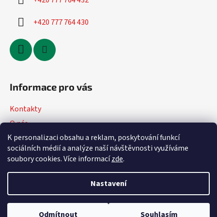
+420 777 764 432
+420 777 764 430
Informace pro vás
Kontakty
O nás
K personalizaci obsahu a reklam, poskytování funkcí
Jak nakupovat
sociálních médií a analýze naší návštěvnosti využíváme
Obchodní podmínky
soubory cookies. Více informací
zde
.
Podmínky ochrany osobních údajů
Nastavení
Vytvořil Shoptet
Odmítnout
Souhlasím